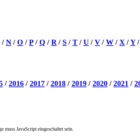
/
N
/
O
/
P
/
Q
/
R
/
S
/
T
/
U
/
V
/
W
/
X
/
Y
5
/
2016
/
2017
/
2018
/
2019
/
2020
/
2021
/
2
e muss JavaScript eingeschaltet sein.