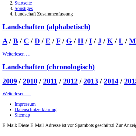
Startseite
Sonstiges
Landschaft Zusammenfassung
Landschaften (alphabetisch)
A
/
B
/
C
/
D
/
E
/
F
/
G
/
H
/
I
/
J
/
K
/
L
/
M
Weiterlesen …
Landschaften (chronologisch)
2009
/
2010
/
2011
/
2012
/
2013
/
2014
/
201
Weiterlesen …
Impressum
Datenschutzerklärung
Sitemap
E-Mail:
Diese E-Mail-Adresse ist vor Spambots geschützt! Zur Anzeig