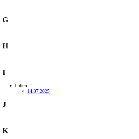
G
H
I
Italien
14.07.2025
J
K