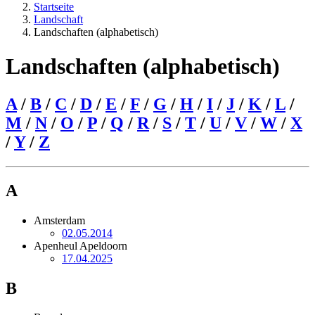
Startseite
Landschaft
Landschaften (alphabetisch)
Landschaften (alphabetisch)
A
/
B
/
C
/
D
/
E
/
F
/
G
/
H
/
I
/
J
/
K
/
L
/
M
/
N
/
O
/
P
/
Q
/
R
/
S
/
T
/
U
/
V
/
W
/
X
/
Y
/
Z
A
Amsterdam
02.05.2014
Apenheul Apeldoorn
17.04.2025
B