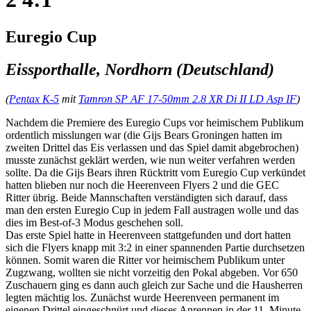
Euregio Cup
Eissporthalle, Nordhorn (Deutschland)
(
Pentax K-5
mit
Tamron SP AF 17-50mm 2.8 XR Di II LD Asp IF
)
Nachdem die Premiere des Euregio Cups vor heimischem Publikum
ordentlich misslungen war (die Gijs Bears Groningen hatten im
zweiten Drittel das Eis verlassen und das Spiel damit abgebrochen)
musste zunächst geklärt werden, wie nun weiter verfahren werden
sollte. Da die Gijs Bears ihren Rücktritt vom Euregio Cup verkündet
hatten blieben nur noch die Heerenveen Flyers 2 und die GEC
Ritter übrig. Beide Mannschaften verständigten sich darauf, dass
man den ersten Euregio Cup in jedem Fall austragen wolle und das
dies im Best-of-3 Modus geschehen soll.
Das erste Spiel hatte in Heerenveen stattgefunden und dort hatten
sich die Flyers knapp mit 3:2 in einer spannenden Partie durchsetzen
können. Somit waren die Ritter vor heimischem Publikum unter
Zugzwang, wollten sie nicht vorzeitig den Pokal abgeben. Vor 650
Zuschauern ging es dann auch gleich zur Sache und die Hausherren
legten mächtig los. Zunächst wurde Heerenveen permanent im
eigenen Drittel eingeschnürt und dieses Anrennen in der 11. Minute