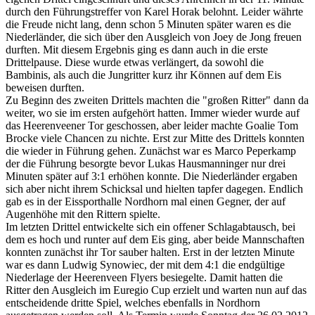
durch den Führungstreffer von Karel Horak belohnt. Leider währte
die Freude nicht lang, denn schon 5 Minuten später waren es die
Niederländer, die sich über den Ausgleich von Joey de Jong freuen
durften. Mit diesem Ergebnis ging es dann auch in die erste
Drittelpause. Diese wurde etwas verlängert, da sowohl die
Bambinis, als auch die Jungritter kurz ihr Können auf dem Eis
beweisen durften.
Zu Beginn des zweiten Drittels machten die "großen Ritter" dann da
weiter, wo sie im ersten aufgehört hatten. Immer wieder wurde auf
das Heerenveener Tor geschossen, aber leider machte Goalie Tom
Brocke viele Chancen zu nichte. Erst zur Mitte des Drittels konnten
die wieder in Führung gehen. Zunächst war es Marco Peperkamp
der die Führung besorgte bevor Lukas Hausmanninger nur drei
Minuten später auf 3:1 erhöhen konnte. Die Niederländer ergaben
sich aber nicht ihrem Schicksal und hielten tapfer dagegen. Endlich
gab es in der Eissporthalle Nordhorn mal einen Gegner, der auf
Augenhöhe mit den Rittern spielte.
Im letzten Drittel entwickelte sich ein offener Schlagabtausch, bei
dem es hoch und runter auf dem Eis ging, aber beide Mannschaften
konnten zunächst ihr Tor sauber halten. Erst in der letzten Minute
war es dann Ludwig Synowiec, der mit dem 4:1 die endgültige
Niederlage der Heerenveen Flyers besiegelte. Damit hatten die
Ritter den Ausgleich im Euregio Cup erzielt und warten nun auf das
entscheidende dritte Spiel, welches ebenfalls in Nordhorn