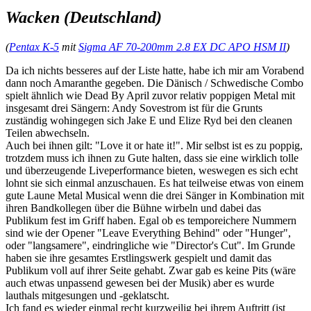
Wacken (Deutschland)
(
Pentax K-5
mit
Sigma AF 70-200mm 2.8 EX DC APO HSM II
)
Da ich nichts besseres auf der Liste hatte, habe ich mir am Vorabend
dann noch Amaranthe gegeben. Die Dänisch / Schwedische Combo
spielt ähnlich wie Dead By April zuvor relativ poppigen Metal mit
insgesamt drei Sängern: Andy Sovestrom ist für die Grunts
zuständig wohingegen sich Jake E und Elize Ryd bei den cleanen
Teilen abwechseln.
Auch bei ihnen gilt: "Love it or hate it!". Mir selbst ist es zu poppig,
trotzdem muss ich ihnen zu Gute halten, dass sie eine wirklich tolle
und überzeugende Liveperformance bieten, weswegen es sich echt
lohnt sie sich einmal anzuschauen. Es hat teilweise etwas von einem
gute Laune Metal Musical wenn die drei Sänger in Kombination mit
ihren Bandkollegen über die Bühne wirbeln und dabei das
Publikum fest im Griff haben. Egal ob es temporeichere Nummern
sind wie der Opener "Leave Everything Behind" oder "Hunger",
oder "langsamere", eindringliche wie "Director's Cut". Im Grunde
haben sie ihre gesamtes Erstlingswerk gespielt und damit das
Publikum voll auf ihrer Seite gehabt. Zwar gab es keine Pits (wäre
auch etwas unpassend gewesen bei der Musik) aber es wurde
lauthals mitgesungen und -geklatscht.
Ich fand es wieder einmal recht kurzweilig bei ihrem Auftritt (ist