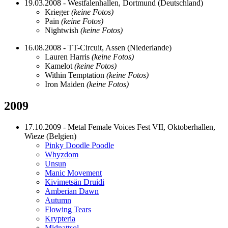
19.03.2008 - Westfalenhallen, Dortmund (Deutschland)
Krieger
(keine Fotos)
Pain
(keine Fotos)
Nightwish
(keine Fotos)
16.08.2008 - TT-Circuit, Assen (Niederlande)
Lauren Harris
(keine Fotos)
Kamelot
(keine Fotos)
Within Temptation
(keine Fotos)
Iron Maiden
(keine Fotos)
2009
17.10.2009 - Metal Female Voices Fest VII, Oktoberhallen,
Wieze (Belgien)
Pinky Doodle Poodle
Whyzdom
Unsun
Manic Movement
Kivimetsän Druidi
Amberian Dawn
Autumn
Flowing Tears
Krypteria
Midnattsol