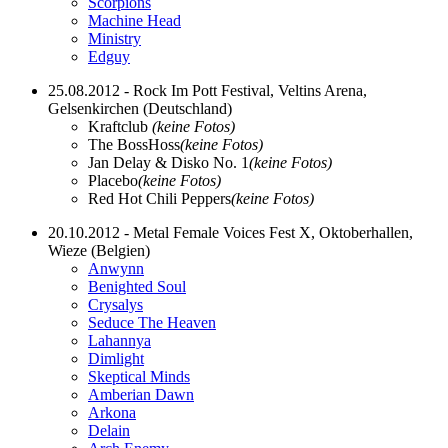
Scorpions
Machine Head
Ministry
Edguy
25.08.2012 - Rock Im Pott Festival, Veltins Arena,
Gelsenkirchen (Deutschland)
Kraftclub
(keine Fotos)
The BossHoss
(keine Fotos)
Jan Delay & Disko No. 1
(keine Fotos)
Placebo
(keine Fotos)
Red Hot Chili Peppers
(keine Fotos)
20.10.2012 - Metal Female Voices Fest X, Oktoberhallen,
Wieze (Belgien)
Anwynn
Benighted Soul
Crysalys
Seduce The Heaven
Lahannya
Dimlight
Skeptical Minds
Amberian Dawn
Arkona
Delain