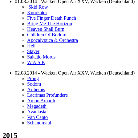
01.08.2014 - Wacken Open Air XXV, Wacken (Deutschland)
Skid Row
Knorkator
Five Finger Death Punch
Bring Me The Horizon
Heaven Shall Burn
Children Of Bodom
Apocalyptica & Orchestra
Hell
Slayer
Saltatio Mortis
W.A.S.P.
02.08.2014 - Wacken Open Air XXV, Wacken (Deutschland)
Prong
Sodom
Arthemis
Lacrimas Profundere
Amon Amarth
Megadeth
Avantasia
Van Canto
Schandmaul
2015