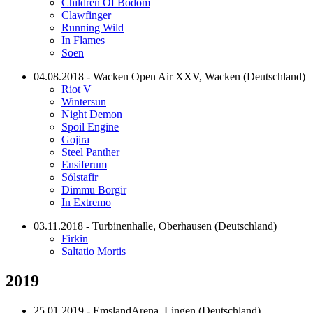
Children Of Bodom
Clawfinger
Running Wild
In Flames
Soen
04.08.2018 - Wacken Open Air XXV, Wacken (Deutschland)
Riot V
Wintersun
Night Demon
Spoil Engine
Gojira
Steel Panther
Ensiferum
Sólstafir
Dimmu Borgir
In Extremo
03.11.2018 - Turbinenhalle, Oberhausen (Deutschland)
Firkin
Saltatio Mortis
2019
25.01.2019 - EmslandArena, Lingen (Deutschland)