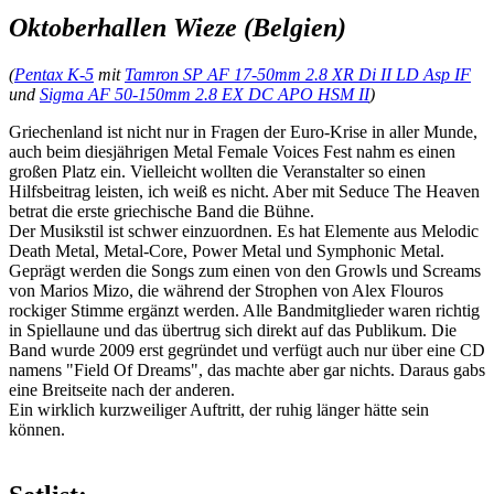
Oktoberhallen Wieze (Belgien)
(
Pentax K-5
mit
Tamron SP AF 17-50mm 2.8 XR Di II LD Asp IF
und
Sigma AF 50-150mm 2.8 EX DC APO HSM II
)
Griechenland ist nicht nur in Fragen der Euro-Krise in aller Munde,
auch beim diesjährigen Metal Female Voices Fest nahm es einen
großen Platz ein. Vielleicht wollten die Veranstalter so einen
Hilfsbeitrag leisten, ich weiß es nicht. Aber mit Seduce The Heaven
betrat die erste griechische Band die Bühne.
Der Musikstil ist schwer einzuordnen. Es hat Elemente aus Melodic
Death Metal, Metal-Core, Power Metal und Symphonic Metal.
Geprägt werden die Songs zum einen von den Growls und Screams
von Marios Mizo, die während der Strophen von Alex Flouros
rockiger Stimme ergänzt werden. Alle Bandmitglieder waren richtig
in Spiellaune und das übertrug sich direkt auf das Publikum. Die
Band wurde 2009 erst gegründet und verfügt auch nur über eine CD
namens "Field Of Dreams", das machte aber gar nichts. Daraus gabs
eine Breitseite nach der anderen.
Ein wirklich kurzweiliger Auftritt, der ruhig länger hätte sein
können.