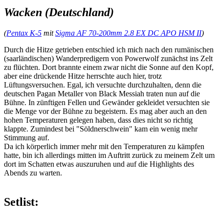
Wacken (Deutschland)
(
Pentax K-5
mit
Sigma AF 70-200mm 2.8 EX DC APO HSM II
)
Durch die Hitze getrieben entschied ich mich nach den rumänischen
(saarländischen) Wanderpredigern von Powerwolf zunächst ins Zelt
zu flüchten. Dort brannte einem zwar nicht die Sonne auf den Kopf,
aber eine drückende Hitze herrschte auch hier, trotz
Lüftungsversuchen. Egal, ich versuchte durchzuhalten, denn die
deutschen Pagan Metaller von Black Messiah traten nun auf die
Bühne. In zünftigen Fellen und Gewänder gekleidet versuchten sie
die Menge vor der Bühne zu begeistern. Es mag aber auch an den
hohen Temperaturen gelegen haben, dass dies nicht so richtig
klappte. Zumindest bei "Söldnerschwein" kam ein wenig mehr
Stimmung auf.
Da ich körperlich immer mehr mit den Temperaturen zu kämpfen
hatte, bin ich allerdings mitten im Auftritt zurück zu meinem Zelt um
dort im Schatten etwas auszuruhen und auf die Highlights des
Abends zu warten.
Setlist: