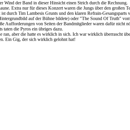
er Wind der Band in dieser Hinsicht einen Strich durch die Rechnung.
laune. Extra nur für dieses Konzert waren die Jungs über den großen T
ägt ist durch Tim Lambesis Grunts und den klaren Refrain-Gesangspart
Hintergrundbild auf der Bühne bildete) oder "The Sound Of Truth" vo
roße Aufforderungen von Seiten der Bandmitglieder waren dafür nicht nö
 taten die Pyros ein übriges dazu.
 ran, aber die hatte es wirklich in sich. Ich war wirklich überrascht 
n. Ein Gig, der sich wirklich gelohnt hat!