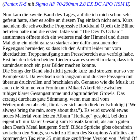
(
Pentax K-5
mit
Sigma AF 70-200mm 2.8 EX DC APO HSM II
)
Nun kam die zweite Band des Tages, auf die ich mich schon sehr
gefreut hatte, aber es sollte an diesem Tag einfach nicht sein. Kurz
nachdem die schwedische Progressive Rockband Opeth die Bühne
betreten hatte und die ersten Takte von "The Devil's Ochard"
anstimmten öffnete sich ein weiteres mal der Himmel und dieses
Mal ging ein nicht ganz so starker aber dafür ausdauernder
Regenguss hernieder, so dass ich den Auftritt leider nur vom
überdachten Treppenaufgang zum Pressebereich aus verfolgt habe.
Erst bei den letzten beiden Liedern war es soweit trocken, dass ich
zumindest noch ein paar Bilder machen konnte.
Die Songs der Band sind nicht gerade kurz und strotzen nur so vor
Komplexität. Da wechseln sich langsam und düstere Passagen mit
überaus druckvollen und brachialen ab. Genauso wie die Musik ist
auch die Stimme von Frontmann Mikael Akerfeldt: zwischen
ruhiger klarer Gesangsstimme und abgrundtiefen Growls. Das
erzeugt durchaus gute Stimmung, wenn man mal vom
Wetterproblem absieht, für das er sich auch direkt entschuldigt ("We
always bring the rain, sorry about that."). Es wird sowohl etwas
neues Material vom letzten Album "Heritage" gespielt, bei dem
eigentlich nur klarer Gesang zum Einsatz kommt, als auch guten
alten Death Metal lastigeren Stoff. Blöde Sprüche gibts obendrein
zwischen den Songs, so wird zu Ehren des Scorpions Auftrittes am
kommenden Tag eine 25-minütige gepfiffene Version von "Wind Of