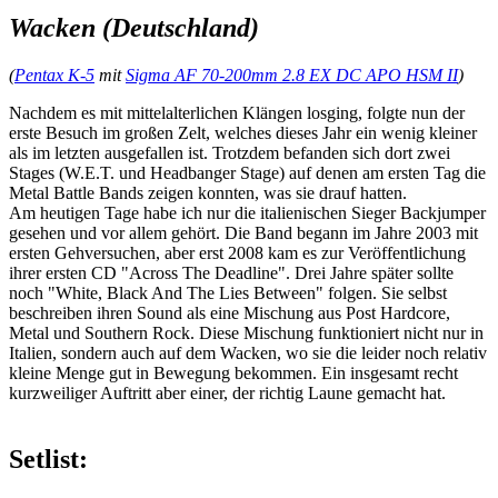
Wacken (Deutschland)
(
Pentax K-5
mit
Sigma AF 70-200mm 2.8 EX DC APO HSM II
)
Nachdem es mit mittelalterlichen Klängen losging, folgte nun der
erste Besuch im großen Zelt, welches dieses Jahr ein wenig kleiner
als im letzten ausgefallen ist. Trotzdem befanden sich dort zwei
Stages (W.E.T. und Headbanger Stage) auf denen am ersten Tag die
Metal Battle Bands zeigen konnten, was sie drauf hatten.
Am heutigen Tage habe ich nur die italienischen Sieger Backjumper
gesehen und vor allem gehört. Die Band begann im Jahre 2003 mit
ersten Gehversuchen, aber erst 2008 kam es zur Veröffentlichung
ihrer ersten CD "Across The Deadline". Drei Jahre später sollte
noch "White, Black And The Lies Between" folgen. Sie selbst
beschreiben ihren Sound als eine Mischung aus Post Hardcore,
Metal und Southern Rock. Diese Mischung funktioniert nicht nur in
Italien, sondern auch auf dem Wacken, wo sie die leider noch relativ
kleine Menge gut in Bewegung bekommen. Ein insgesamt recht
kurzweiliger Auftritt aber einer, der richtig Laune gemacht hat.
Setlist: