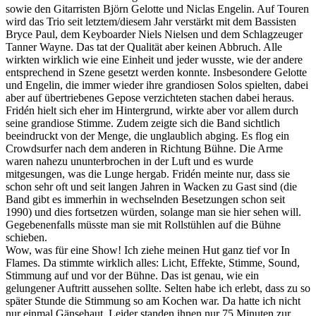
sowie den Gitarristen Björn Gelotte und Niclas Engelin. Auf Touren
wird das Trio seit letztem/diesem Jahr verstärkt mit dem Bassisten
Bryce Paul, dem Keyboarder Niels Nielsen und dem Schlagzeuger
Tanner Wayne. Das tat der Qualität aber keinen Abbruch. Alle
wirkten wirklich wie eine Einheit und jeder wusste, wie der andere
entsprechend in Szene gesetzt werden konnte. Insbesondere Gelotte
und Engelin, die immer wieder ihre grandiosen Solos spielten, dabei
aber auf übertriebenes Gepose verzichteten stachen dabei heraus.
Fridén hielt sich eher im Hintergrund, wirkte aber vor allem durch
seine grandiose Stimme. Zudem zeigte sich die Band sichtlich
beeindruckt von der Menge, die unglaublich abging. Es flog ein
Crowdsurfer nach dem anderen in Richtung Bühne. Die Arme
waren nahezu ununterbrochen in der Luft und es wurde
mitgesungen, was die Lunge hergab. Fridén meinte nur, dass sie
schon sehr oft und seit langen Jahren in Wacken zu Gast sind (die
Band gibt es immerhin in wechselnden Besetzungen schon seit
1990) und dies fortsetzen würden, solange man sie hier sehen will.
Gegebenenfalls müsste man sie mit Rollstühlen auf die Bühne
schieben.
Wow, was für eine Show! Ich ziehe meinen Hut ganz tief vor In
Flames. Da stimmte wirklich alles: Licht, Effekte, Stimme, Sound,
Stimmung auf und vor der Bühne. Das ist genau, wie ein
gelungener Auftritt aussehen sollte. Selten habe ich erlebt, dass zu so
später Stunde die Stimmung so am Kochen war. Da hatte ich nicht
nur einmal Gänsehaut. Leider standen ihnen nur 75 Minuten zur