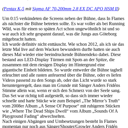
(
Pentax K-5
mit
Sigma AF 70-200mm 2.8 EX DC APO HSM II
)
Um 0:15 verkündeten die Screens neben der Bühne, dass In Flames
als nächster die Bühne betreten sollte. Es war voller als bei Running
Wild, was für einen so späten Act schon ungewöhnlich ist und so
war auch ich sehr gespannt darauf, was die Jungs aus Göteborg
mitgebracht hatten.
Ich wurde definitiv nicht enttäuscht. Wie schon 2012, als ich sie das
letzte Mal live auf dem Wacken bewundern durfte hatten sie auch
dieses Mal wieder eine beeindruckende Bühnendeko dabei. Diese
bestand aus LED-Display Türmen mit Spots an der Spitze, die
zusammen mit dem riesigen Display im Hintergrund eine
gigantische Einheit bildeten. So wurde entweder die Bühne taghell
erleuchtet und alle rasten anfeuernd über die Bühne, oder es liefen
Videos passend zu den Songs ab, oder das Licht wurde so stark
heruntergeregelt, dass man im Grunde mit Sänger Anders Fridéns
Stimme allein war, wenn er sich den Schmerz von der Seele sang.
Das Set war richtig toll aufgestellt, so dass sich immer wieder
schnelle und harte Stücke wie zum Beispiel „The Mirror’s Truth“
vom 2008er Album „A Sense Of Purpose“ mit ruhigeren Stücken
wie „Where The Dead Ships Dwell“ vom Album „Sounds Of A
Playground Fading“ abwechselten.
Nach einigen Abgängen und Umbesetzungen besteht In Flames
momentan nur noch aus Sänger/Shouter/Growler Anders Fridén