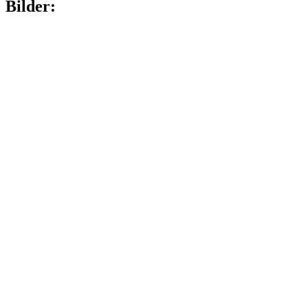
Bilder:
Vorheriger Beitrag: 18.10.2009 Trail Of Tears - Metal Female
Voices Fest VII in Wieze (B)
18.10.2009 Trail Of Tears - Metal