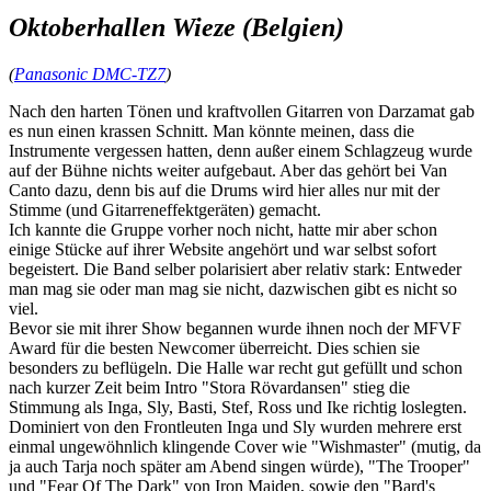
Oktoberhallen Wieze (Belgien)
(
Panasonic DMC-TZ7
)
Nach den harten Tönen und kraftvollen Gitarren von Darzamat gab
es nun einen krassen Schnitt. Man könnte meinen, dass die
Instrumente vergessen hatten, denn außer einem Schlagzeug wurde
auf der Bühne nichts weiter aufgebaut. Aber das gehört bei Van
Canto dazu, denn bis auf die Drums wird hier alles nur mit der
Stimme (und Gitarreneffektgeräten) gemacht.
Ich kannte die Gruppe vorher noch nicht, hatte mir aber schon
einige Stücke auf ihrer Website angehört und war selbst sofort
begeistert. Die Band selber polarisiert aber relativ stark: Entweder
man mag sie oder man mag sie nicht, dazwischen gibt es nicht so
viel.
Bevor sie mit ihrer Show begannen wurde ihnen noch der MFVF
Award für die besten Newcomer überreicht. Dies schien sie
besonders zu beflügeln. Die Halle war recht gut gefüllt und schon
nach kurzer Zeit beim Intro "Stora Rövardansen" stieg die
Stimmung als Inga, Sly, Basti, Stef, Ross und Ike richtig loslegten.
Dominiert von den Frontleuten Inga und Sly wurden mehrere erst
einmal ungewöhnlich klingende Cover wie "Wishmaster" (mutig, da
ja auch Tarja noch später am Abend singen würde), "The Trooper"
und "Fear Of The Dark" von Iron Maiden, sowie den "Bard's