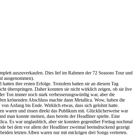
mplett auszuverkaufen. Dies lief im Rahmen der 72 Seasons Tour und
mal ausgenommen).
atten ihre ersten Erfolge. Trotzdem hatten sie an diesem Tag
ht überspringen. Daher konnten sie nicht wirklich zeigen, ob sie live
 der Ton immer noch stark verbesserungswürdig war, aber die
. Den krönenden Abschluss machte dann Metallica. Wow, haben die
 von Anfang bis Ende. Wirklich etwas, dass sich gelohnt hatte.
en waren und rissen direkt das Publikum mit. Glücklicherweise war
nd man konnte meinen, dass bereits der Headliner spielte. Eine
lica. Es war unglaublich, aber sie konnten gegenüber Freitag nochmal
de bei dem vor allem der Headliner zweimal beeindruckend gezeigt
beiden letzten Alben waren nur mit mickrigen drei Songs vertreten.