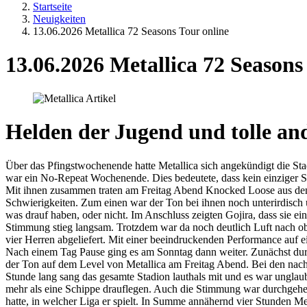
Startseite
Neuigkeiten
13.06.2026 Metallica 72 Seasons Tour online
13.06.2026 Metallica 72 Seasons
Helden der Jugend und tolle an
Über das Pfingstwochenende hatte Metallica sich angekündigt die S
war ein No-Repeat Wochenende. Dies bedeutete, dass kein einziger 
Mit ihnen zusammen traten am Freitag Abend Knocked Loose aus den U
Schwierigkeiten. Zum einen war der Ton bei ihnen noch unterirdisch u
was drauf haben, oder nicht. Im Anschluss zeigten Gojira, dass sie 
Stimmung stieg langsam. Trotzdem war da noch deutlich Luft nach ob
vier Herren abgeliefert. Mit einer beeindruckenden Performance auf e
Nach einem Tag Pause ging es am Sonntag dann weiter. Zunächst durf
der Ton auf dem Level von Metallica am Freitag Abend. Bei den nachf
Stunde lang sang das gesamte Stadion lauthals mit und es war unglau
mehr als eine Schippe drauflegen. Auch die Stimmung war durchgehe
hatte, in welcher Liga er spielt. In Summe annähernd vier Stunden Me