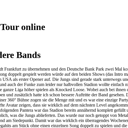
 Tour online
dere Bands
tadt Frankfurt zu übernehmen und den Deutsche Bank Park zwei Mal ko
Song doppelt gespielt werden würde auf den beiden Shows (das Intro 
SA als erster Opener auf. Die Jungs sind gerade stark unterwegs und h
nd auch der Funke zum leider nur halbvollen Stadion wollte einfach nic
eine ganze Liga höher spielen als Knocked Loose. Wobei auch bei ihnen
en und zusätzlich hatte ich schon bessere Auftritte der Band gesehen
iner 360° Bühne zogen sie die Menge mit und es war eine einzige Party
te Avatar zeigen, dass sie wirklich auf dem nächsten Level angekomm
olgenden Pantera war das Stadion bereits annähernd komplett gefüllt u
blich, was die Jungs ablieferten. Das wurde nur noch getoppt von Metal
nd am Siedepunkt. Damit war das wirklich ein überragendes Wochenen
gahits am Stück ohne einen einzelnen Song doppelt zu spielen und die 