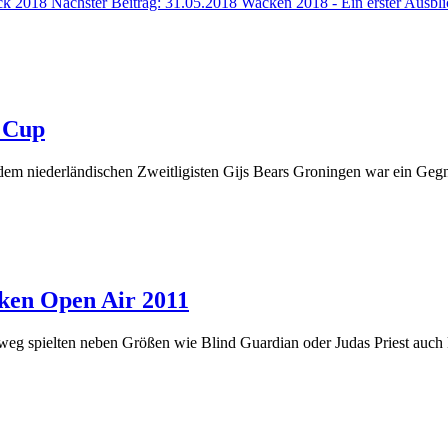
ck 2018
Nächster Beitrag: 31.05.2018 Wacken 2018 - Ein erster Ausbl
o Cup
dem niederländischen Zweitligisten Gijs Bears Groningen war ein Geg
cken Open Air 2011
weg spielten neben Größen wie Blind Guardian oder Judas Priest auch