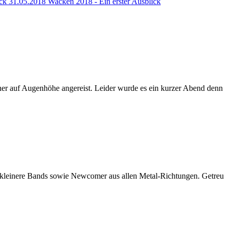
ick
31.05.2018 Wacken 2018 - Ein erster Ausblick
ner auf Augenhöhe angereist. Leider wurde es ein kurzer Abend denn
 kleinere Bands sowie Newcomer aus allen Metal-Richtungen. Getreu