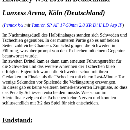
Lanxess Arena, Köln (Deutschland)
(
Pentax k-x
mit
Tamron SP AF 17-50mm 2.8 XR Di II LD Asp IF
)
Im Nachmittagsduell des Halbfinaltages standen sich Schweden und
Tschechien gegenüber. In der munteren Partie gab es auf beiden
Seiten zahlreiche Chancen. Zunächst gingen die Schweden in
Führung, was aber prompt von den Tschechen mit einem Gegentor
beantwortet wurde.
Im zweiten Drittel kam es dann zum erneuten Führungstreffer für
die Schweden und das weitere Anrennen der Tschechen blieb
erfolglos. Eigentlich waren die Schweden schon mit ihren
Gedanken im Finale, als die Tschechen mit einem Last-Minute Tor
wenige Sekunden vor Spielende die Verlängerung erzwangen.
In dieser gab es keine weiteren bemerkenswerten Ereignisse, so dass
das Penalty-Schiessen entscheiden musste. Wie schon im
Viertelfinale zeigten die Tschechen keine Nerven und konnten
schlussendlich mit 3:2 das Spiel für sich entscheiden.
Endstand: