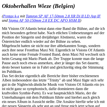
Oktoberhallen Wieze (Belgien)
(
Pentax k-x
mit
Tamron SP AF 17-50mm 2.8 XR Di II LD Asp IF
und
Sigma AF 50-150mm 2.8 EX DC APO HSM II
)
Mit Visions Of Atlantis betrat dann eine Band die Bühne, auf die ich
mich besonders gefreut habe. Nach etlichen Umbesetzungen auf der
Position der Sängerin und dreijähriger Abstinenz, waren die
Österreicher endlich wieder auf der Bühne zu sehen.
Mitgebracht hatten sie nicht nur ihre altbekannten Songs, sondern
auch ihre neue Frontfrau Maxi Nil. Eigentlich ist Visions Of Atlantis
auch keine reine Female Fronted Band, denn Maxi Nil wechselt sich
beim Gesang mit Mario Plank ab. Der Truppe konnte man die lange
Pause auch noch etwas anmerken, aber je länger das Set dauerte,
desto besser kamen sie in Fahrt und gleichzeitig stieg die Stimmung
im Publikum.
Das Set deckte eigentlich alle Bereiche ihrer bisher erschienenen
Alben insbesondere das letzte "Trinity" ab und Maxi fügte sich sehr
gut in die Nightwish-ähnliche Musik von Visions Of Atlantis ein (es
ist nicht ganz so symphonisch, dafür dominieren dann die
kraftvollen Synthie-Parts). Es war hauptsächlich Mario, der die
Unterhaltungen mit dem Publikum führte und hierbei auch gleich
ein neues Album in Aussicht stellte. Die Ansätze hierfür sehe ich mit
der neuen Sängerin als sehr gut an und freue mich jetzt schon auf