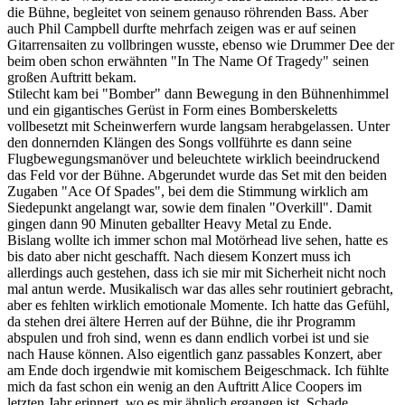
die Bühne, begleitet von seinem genauso röhrenden Bass. Aber
auch Phil Campbell durfte mehrfach zeigen was er auf seinen
Gitarrensaiten zu vollbringen wusste, ebenso wie Drummer Dee der
beim oben schon erwähnten "In The Name Of Tragedy" seinen
großen Auftritt bekam.
Stilecht kam bei "Bomber" dann Bewegung in den Bühnenhimmel
und ein gigantisches Gerüst in Form eines Bomberskeletts
vollbesetzt mit Scheinwerfern wurde langsam herabgelassen. Unter
den donnernden Klängen des Songs vollführte es dann seine
Flugbewegungsmanöver und beleuchtete wirklich beeindruckend
das Feld vor der Bühne. Abgerundet wurde das Set mit den beiden
Zugaben "Ace Of Spades", bei dem die Stimmung wirklich am
Siedepunkt angelangt war, sowie dem finalen "Overkill". Damit
gingen dann 90 Minuten geballter Heavy Metal zu Ende.
Bislang wollte ich immer schon mal Motörhead live sehen, hatte es
bis dato aber nicht geschafft. Nach diesem Konzert muss ich
allerdings auch gestehen, dass ich sie mir mit Sicherheit nicht noch
mal antun werde. Musikalisch war das alles sehr routiniert gebracht,
aber es fehlten wirklich emotionale Momente. Ich hatte das Gefühl,
da stehen drei ältere Herren auf der Bühne, die ihr Programm
abspulen und froh sind, wenn es dann endlich vorbei ist und sie
nach Hause können. Also eigentlich ganz passables Konzert, aber
am Ende doch irgendwie mit komischem Beigeschmack. Ich fühlte
mich da fast schon ein wenig an den Auftritt Alice Coopers im
letzten Jahr erinnert, wo es mir ähnlich ergangen ist. Schade