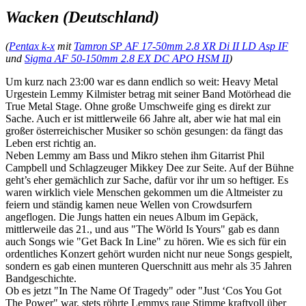
Wacken (Deutschland)
(
Pentax k-x
mit
Tamron SP AF 17-50mm 2.8 XR Di II LD Asp IF
und
Sigma AF 50-150mm 2.8 EX DC APO HSM II
)
Um kurz nach 23:00 war es dann endlich so weit: Heavy Metal
Urgestein Lemmy Kilmister betrag mit seiner Band Motörhead die
True Metal Stage. Ohne große Umschweife ging es direkt zur
Sache. Auch er ist mittlerweile 66 Jahre alt, aber wie hat mal ein
großer österreichischer Musiker so schön gesungen: da fängt das
Leben erst richtig an.
Neben Lemmy am Bass und Mikro stehen ihm Gitarrist Phil
Campbell und Schlagzeuger Mikkey Dee zur Seite. Auf der Bühne
geht’s eher gemächlich zur Sache, dafür vor ihr um so heftiger. Es
waren wirklich viele Menschen gekommen um die Altmeister zu
feiern und ständig kamen neue Wellen von Crowdsurfern
angeflogen. Die Jungs hatten ein neues Album im Gepäck,
mittlerweile das 21., und aus "The Wörld Is Yours" gab es dann
auch Songs wie "Get Back In Line" zu hören. Wie es sich für ein
ordentliches Konzert gehört wurden nicht nur neue Songs gespielt,
sondern es gab einen munteren Querschnitt aus mehr als 35 Jahren
Bandgeschichte.
Ob es jetzt "In The Name Of Tragedy" oder "Just ‘Cos You Got
The Power" war, stets röhrte Lemmys raue Stimme kraftvoll über