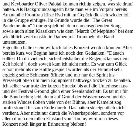
und Keyboarder Oliver Palotai konnten richtig zeigen, was sie drauf
hatten. Als Backgroundsängerin hatte man wie im Vorjahr bereits
Amaranthe Frontfrau Elize Ryd mit im Gepäck die sich wieder toll
in die Gruppe einfügte. Im Grunde wurde die "The Great
Pandemonium" Tour gespielt mit dem namensgebenden Song,
sowie auch alten Klassikern wie dem "March Of Mephisto" bei dem
wie üblich zwei maskierte Damen mit Trommeln die Band
unterstützen.
Eigentlich hätte es ein wirklich tolles Konzert werden können. Aber
bereits kurz vor Beginn hatte ich noch den Gedanken: "Danach
solltest Du dir vielleicht sicherheitshalber die Regenjacke aus dem
Zelt holen!", doch soweit kam ich nicht mehr. Es war zum Glück
schon mehr als die Hälfte gespielt worden als der Himmel sehr
ergiebig seine Schleusen öffnete und mir nur der Sprint ins
Pressezelt blieb um mein Equipment halbwegs trocken zu behalten.
Ich selber war trotz der kurzen Strecke bis auf die Unterhose nass
und der Festival Ground glich einer Seenlandschaft. Es tat mir für
die Band richtig leid, denn auf Grund der Wassermassen und des
starken Windes flohen viele von der Bühne, aber Kamelot zog
professionell bis zum Ende durch. Das hatten sie eigentlich nicht
verdient. Aber nicht nur durch die Wetterkapriolen, sondern vor
allem durch den tollen Einstand von Tommy wird mir dieses
Konzert noch länger in Erinnerung bleiben!