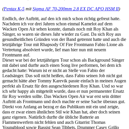
(
Pentax K-5
mit
Sigma AF 70-200mm 2.8 EX DC APO HSM II
)
Endlich, der Auftritt, auf den ich mich schon richtig gefreut hatte.
Nachdem ich vor drei Jahren schon einmal Kamelot auf dem
Wacken Open Air sehen konnte, damals noch mit Roy Khan als
Sänger, so waren sie dieses Jahr wieder zu Gast. Da sich Roy aus
gesundheitlichen Gründen von der Band getrennt hatte und auch die
letztjährige Tour mit Rhapsody Of Fire Frontmann Fabio Lione als
Vertretung absolviert wurde, lief man hier nun mit neuem
Frontmann auf.
Dieser war bei der letztjährigen Tour schon als Background Sänger
mit dabei und durfte auch einen Song live performen, bei dem ich
gedacht hatte: Warum ist er nicht an Stelle von Fabio der
Leadsänger. Das soll nicht heißen, dass Fabio seinen Job nicht gut
gemacht hätte aber Tommy Karevik passte einfach in meinen Augen
perfekt als Ersatz für den ausgeschiedenen Roy Khan. Und so war
ich sehr happy als mitgeteilt wurde, dass er nun permanenter Ersatz
für Roy werden sollte. Das Wacken Open Air war erst sein dritter
Auftritt als Frontmann und doch machte er seine Sache überaus gut.
Direkt von Anfang an bezog er das Publikum mit ein und zeigte,
dass er zwar einen ähnlichen Stil wie Khan hat, aber doch seinen
ganz eigenen. Natürlich durfte die übliche Batterie an
Flammenwerfern nicht fehlen und auch Gitarrist Thomas
Youngblood sowie Bassist Sean Tibbets, Drummer Casey Grillo