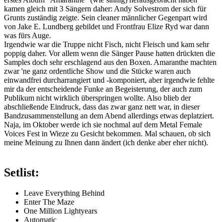
kamen gleich mit 3 Sängern daher: Andy Solvestrom der sich für
Grunts zuständig zeigte. Sein cleaner männlicher Gegenpart wird
von Jake E. Lundberg gebildet und Frontfrau Elize Ryd war dann
was fürs Auge.
Irgendwie war die Truppe nicht Fisch, nicht Fleisch und kam sehr
poppig daher. Vor allem wenn die Sänger Pause hatten drückten die
Samples doch sehr erschlagend aus den Boxen. Amaranthe machten
zwar 'ne ganz ordentliche Show und die Stücke waren auch
einwandfrei durcharrangiert und -komponiert, aber irgendwie fehlte
mir da der entscheidende Funke an Begeisterung, der auch zum
Publikum nicht wirklich überspringen wollte. Also blieb der
abschließende Eindruck, dass das zwar ganz nett war, in dieser
Bandzusammenstellung an dem Abend allerdings etwas deplatziert.
Naja, im Oktober werde ich sie nochmal auf dem Metal Female
Voices Fest in Wieze zu Gesicht bekommen. Mal schauen, ob sich
meine Meinung zu Ihnen dann ändert (ich denke aber eher nicht).
Setlist:
Leave Everything Behind
Enter The Maze
One Million Lightyears
Automatic