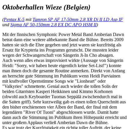
Oktoberhallen Wieze (Belgien)
(
Pentax K-5
mit
Tamron SP AF 17-50mm 2.8 XR Di II LD Asp IF
und
Sigma AF 50-150mm 2.8 EX DC APO HSM II
)
Mit der finnischen Symphonic Power Metal Band Amberian Dawn
betrat dann eine weitere altbekannte Band die Bühne. Bereits 2009
hatten sie sich die Ehre gegeben und jetzt waren sie kurzfristig als
Ersatz für Krypteria ins Programm gerutscht. Die mussten leider
wegen der Schwangerschaft von Sängerin Ji-In Cho absagen.
Auch wenn alles etwas improvisiert wirkte (Aussage von Sängerin
Heidi: "Sorry, wir haben heute eigentlich keine Set-List!") konnte
man ihnen doch die gesamte Routine anmerken. Direkt von Anfang
an herrschte gute Stimmung im Publikum wenn Heidi Parviainen
mit kraftvoller Opernstimme Songs wie "Lionheart" oder
"Valkyries" schmetterte. Genial auch wieder die tollen Solis der
beiden Gitarristen Kasperi Heikkinen und Kimmo Korhonen
(obwohl auch Keyboarder Tuomas Seppälä zwischendurch mal in
die Saiten griff). Sehr kurzweilig gab es einen tollen Querschnitt aus
den bisher erschienenen vier Alben der Band, der final mit dem
legendären "River Of Tuoni" abgeschlossen wurde. Damit hatte
dann auch die Stimmung im Publikum ihren Höhepunkt erreicht und
unter großem Applaus verließ Amberian Dawn die Bühne.
Es war trotz der Kurzfristigkeit ein richtig toller Auftritt, der keine