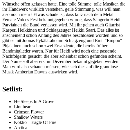
Wünsche offen gelassen hatte. Eine tolle Stimme, tolle Musiker, die
ihr Handwerk wirklich verstehen, geile Stimmung, was will man
also noch mehr? Etwas schade ist, dass kurz nach dem Metal
Female Voices Fest bekanntgegeben wurde, dass Sängerin Heidi
Parviainen die Band verlassen wird. Mit ihr gehen auch Gitarrist
Kasperi Heikkinen und Schlagzeuger Heikki Saari. Das alles ist
anscheinend schon Anfang des Jahres beschlossen worden und so
gibt es mit Joonas Pykälä-aho am Schlagzeug und Emil "Emppu"
Phjalainen auch schon zwei Ersatzleute, die bereits früher
Bandmitglieder waren. Nur für Heidi wird noch eine passende
Nachfolgerin gesucht, die aber scheinbar schon gefunden scheint.
Der Name soll aber erst im Dezember bekannt gegeben werden.
Man wird also schauen müssen, wie sich dies auf die grandiose
Musik Amberian Dawns auswirken wird.
Setlist:
He Sleeps In A Grove
Lionheart
Crimson Flower
Shallow Waters
Kokko – Eagle Of Fire
Arctica