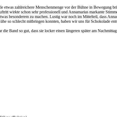
ile etwas zahlreichere Menschenmenge vor der Bühne in Bewegung brin
uftritt wirkte schon sehr professionell und Annamarias markante Stimme
u etwas besonderem zu machen. Lustig war noch im Mittelteil, dass An
he so schlecht mitbringen konnten, haben wir uns für Schokolade ents
r die Band so gut, dass sie locker einen längeren später am Nachmittag 