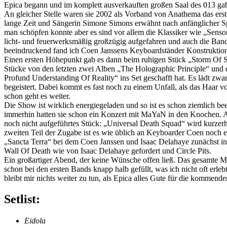
Epica begann und im komplett ausverkauften großen Saal des 013 gab
An gleicher Stelle waren sie 2002 als Vorband von Anathema das erste
lange Zeit und Sängerin Simone Simons erwähnt nach anfänglicher Spr
man schöpfen konnte aber es sind vor allem die Klassiker wie „Senso
licht- und feuerwerksmäßig großzügig aufgefahren und auch die Band
beeindruckend fand ich Coen Janssens Keyboardständer Konstruktion, 
Einen ersten Höhepunkt gab es dann beim ruhigen Stück „Storm Of S
Stücke von den letzten zwei Alben „The Holographic Principle“ und d
Profund Understanding Of Reality“ ins Set geschafft hat. Es lädt zwa
begeistert. Dabei kommt es fast noch zu einem Unfall, als das Haar
schon geht es weiter.
Die Show ist wirklich energiegeladen und so ist es schon ziemlich 
immerhin hatten sie schon ein Konzert mit MaYaN in den Knochen. Ab
noch nicht aufgeführtes Stück: „Universal Death Squad“ wird kurzer
zweiten Teil der Zugabe ist es wie üblich an Keyboarder Coen noch ei
„Sancta Terra“ bei dem Coen Janssen und Isaac Delahaye zunächst i
Wall Of Death wie von Isaac Delahaye gefordert und Circle Pits.
Ein großartiger Abend, der keine Wünsche offen ließ. Das gesamte Min
schon bei den ersten Bands knapp halb gefüllt, was ich nicht oft er
bleibt mir nichts weiter zu tun, als Epica alles Gute für die komme
Setlist:
Eidola