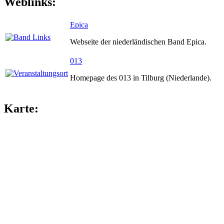
Weblinks:
Epica
Webseite der niederländischen Band Epica.
013
Homepage des 013 in Tilburg (Niederlande).
Karte: