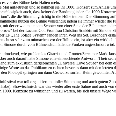
 es vor der Bühne kein Halten mehr.
 Mal aufgetreten und so nahmen sie ihr 1000. Konzert zum Anlass um die
achlosigkeit auch, dass keiner der Bandmitglieder alle 1000 Konzerte
rium“, die die Stimmung richtig in die Höhe treiben. Die Stimmung au
mitglieder nutzen die Bühne vollständig indem sie immer wieder die Pl
mit der er wie mit einem Scooter von einer Seite der Bühne zur ander
orrow“ bei der Lacuna Coil Frontfrau Christina Scabbia mit Simone Si
er EP „The Solace System“ fanden ihren Weg ins Set. Besonders erstau
r nicht so sehr zum mitmachen vor der Bühne ein, ist aber ein wirklic
 von Simone durch vom Bühnendach fallende Funken angeschmort wird. „
beeindruckend, wie problemlos Gitarrist und Grunter/Screamer Mark J
er auch darauf hatte Simone eine einleuchtende Antwort: „Their secre
hand zum akkustisch dargebrachten „Universal Love Squad“ bei dem di
nige Worte an das Publikum zu richten bevor es dann mit den letzten d
n den Photopit springen um dann Crowd zu surfen. Beim gewohnten Ab
ifestival war toll organisiert mit toller Stimmung und auch gutem Zus
lebt habe). Showtechnisch war das wieder aller erste Sahne und auch vo
nden 1000. Konzerte zu wünschen und zu warten, bis sich unsere Wege w