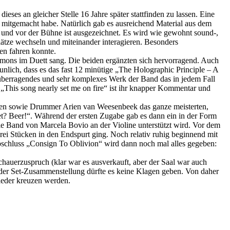
ses an gleicher Stelle 16 Jahre später stattfinden zu lassen. Eine
 mitgemacht habe. Natürlich gab es ausreichend Material aus dem
f und vor der Bühne ist ausgezeichnet. Es wird wie gewohnt sound-,
ätze wechseln und miteinander interagieren. Besonders
en fahren konnte.
mons im Duett sang. Die beiden ergänzten sich hervorragend. Auch
nlich, dass es das fast 12 minütige „The Holographic Principle – A
h überragendes und sehr komplexes Werk der Band das in jedem Fall
This song nearly set me on fire“ ist ihr knapper Kommentar und
ansen sowie Drummer Arien van Weesenbeek das ganze meisterten,
t? Beer!“. Während der ersten Zugabe gab es dann ein in der Form
e Band von Marcela Bovio an der Violine unterstützt wird. Vor dem
rei Stücken in den Endspurt ging. Noch relativ ruhig beginnend mit
schluss „Consign To Oblivion“ wird dann noch mal alles gegeben:
chauerzuspruch (klar war es ausverkauft, aber der Saal war auch
n der Set-Zusammenstellung dürfte es keine Klagen geben. Von daher
ieder kreuzen werden.