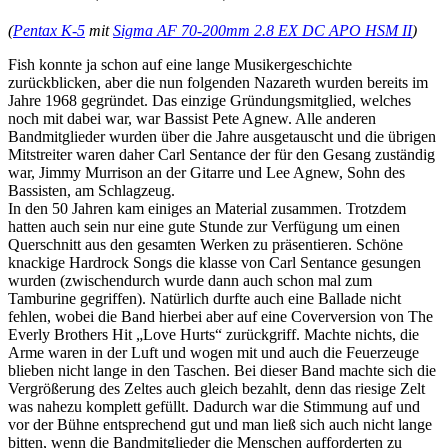
(
Pentax K-5
mit
Sigma AF 70-200mm 2.8 EX DC APO HSM II
)
Fish konnte ja schon auf eine lange Musikergeschichte
zurückblicken, aber die nun folgenden Nazareth wurden bereits im
Jahre 1968 gegründet. Das einzige Gründungsmitglied, welches
noch mit dabei war, war Bassist Pete Agnew. Alle anderen
Bandmitglieder wurden über die Jahre ausgetauscht und die übrigen
Mitstreiter waren daher Carl Sentance der für den Gesang zuständig
war, Jimmy Murrison an der Gitarre und Lee Agnew, Sohn des
Bassisten, am Schlagzeug.
In den 50 Jahren kam einiges an Material zusammen. Trotzdem
hatten auch sein nur eine gute Stunde zur Verfügung um einen
Querschnitt aus den gesamten Werken zu präsentieren. Schöne
knackige Hardrock Songs die klasse von Carl Sentance gesungen
wurden (zwischendurch wurde dann auch schon mal zum
Tamburine gegriffen). Natürlich durfte auch eine Ballade nicht
fehlen, wobei die Band hierbei aber auf eine Coverversion von The
Everly Brothers Hit „Love Hurts“ zurückgriff. Machte nichts, die
Arme waren in der Luft und wogen mit und auch die Feuerzeuge
blieben nicht lange in den Taschen. Bei dieser Band machte sich die
Vergrößerung des Zeltes auch gleich bezahlt, denn das riesige Zelt
was nahezu komplett gefüllt. Dadurch war die Stimmung auf und
vor der Bühne entsprechend gut und man ließ sich auch nicht lange
bitten, wenn die Bandmitglieder die Menschen aufforderten zu