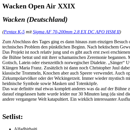
Wacken Open Air XXIX
Wacken (Deutschland)
(
Pentax K-5
mit
Sigma AF 70-200mm 2.8 EX DC APO HSM II
)
Zum Abschluss des Tages ging es dann hinaus zum einzigen Besuch d
technisches Problem den pünktlichen Beginn. Nach hektischem Gewu
Das Projekt ist noch relativ jung und es gibt auch erst zwei erschien
die Bühne betrat und mit ihrer schamanischen Zeremonie begannen. Man
Gotisch, Latein oder eisenzeitlich norwegischer Dialekte. „Sänger“ U
Klängen Maria Franz. Zusätzlich ist dann noch Christopher Juul dabei
klassische Trommeln, Knochen aber auch Speere verwendet. Auch optis
Zirkumpolarvölker oder der Wickingerzeit. Immer wieder mystisch mi
heidnische Symbole sowie Masken und Totenköpfe.
Das war definitiv mal etwas komplett anderes was da auf der Bühne z
darauf eingelassen hatte wurde leider nur 30 Minuten lang (da sind d
andere vergangene Welt katapultiert. Ein wirklich interessanter Ausfl
Setlist:
Alfadhirhaiti