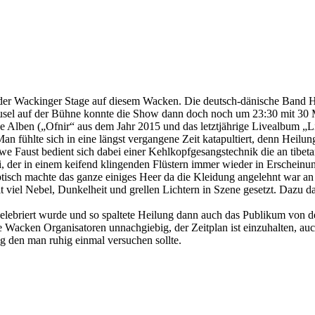
er Wackinger Stage auf diesem Wacken. Die deutsch-dänische Band He
sel auf der Bühne konnte die Show dann doch noch um 23:30 mit 30 
ene Alben („Ofnir“ aus dem Jahr 2015 und das letztjährige Livealbum „Li
 fühlte sich in eine längst vergangene Zeit katapultiert, denn Heilung
we Faust bedient sich dabei einer Kehlkopfgesangstechnik die an tibet
, der in einem keifend klingenden Flüstern immer wieder in Erscheinun
ch machte das ganze einiges Heer da die Kleidung angelehnt war an Tr
t viel Nebel, Dunkelheit und grellen Lichtern in Szene gesetzt. Dazu 
elebriert wurde und so spaltete Heilung dann auch das Publikum von de
ie Wacken Organisatoren unnachgiebig, der Zeitplan ist einzuhalten, au
ug den man ruhig einmal versuchen sollte.