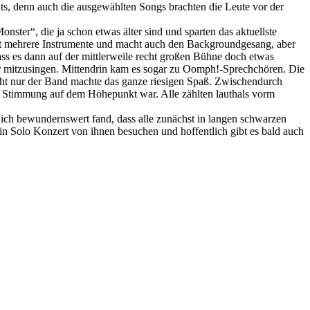
s, denn auch die ausgewählten Songs brachten die Leute vor der
ster“, die ja schon etwas älter sind und sparten das aktuellste
t mehrere Instrumente und macht auch den Backgroundgesang, aber
ss es dann auf der mittlerweile recht großen Bühne doch etwas
r mitzusingen. Mittendrin kam es sogar zu Oomph!-Sprechchören. Die
ht nur der Band machte das ganze riesigen Spaß. Zwischendurch
e Stimmung auf dem Höhepunkt war. Alle zählten lauthals vorm
ei ich bewundernswert fand, dass alle zunächst in langen schwarzen
n Solo Konzert von ihnen besuchen und hoffentlich gibt es bald auch