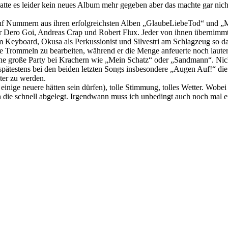
te es leider kein neues Album mehr gegeben aber das machte gar nicht
 auf Nummern aus ihren erfolgreichsten Alben „GlaubeLiebeTod“ und „Mon
 Dero Goi, Andreas Crap und Robert Flux. Jeder von ihnen übernimm
m Keyboard, Okusa als Perkussionist und Silvestri am Schlagzeug so da
ne Trommeln zu bearbeiten, während er die Menge anfeuerte noch laute
ine große Party bei Krachern wie „Mein Schatz“ oder „Sandmann“. Nic
pätestens bei den beiden letzten Songs insbesondere „Augen Auf!“ di
ter zu werden.
 einige neuere hätten sein dürfen), tolle Stimmung, tolles Wetter. Wob
die schnell abgelegt. Irgendwann muss ich unbedingt auch noch mal ei