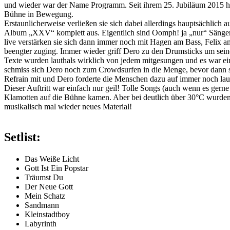
und wieder war der Name Programm. Seit ihrem 25. Jubiläum 2015 hat
Bühne in Bewegung.
Erstaunlicherweise verließen sie sich dabei allerdings hauptsächlich
Album „XXV“ komplett aus. Eigentlich sind Oomph! ja „nur“ Sänger
live verstärken sie sich dann immer noch mit Hagen am Bass, Felix a
beengter zuging. Immer wieder griff Dero zu den Drumsticks um sei
Texte wurden lauthals wirklich von jedem mitgesungen und es war e
schmiss sich Dero noch zum Crowdsurfen in die Menge, bevor dann s
Refrain mit und Dero forderte die Menschen dazu auf immer noch lau
Dieser Auftritt war einfach nur geil! Tolle Songs (auch wenn es gerne
Klamotten auf die Bühne kamen. Aber bei deutlich über 30°C wurden 
musikalisch mal wieder neues Material!
Setlist:
Das Weiße Licht
Gott Ist Ein Popstar
Träumst Du
Der Neue Gott
Mein Schatz
Sandmann
Kleinstadtboy
Labyrinth