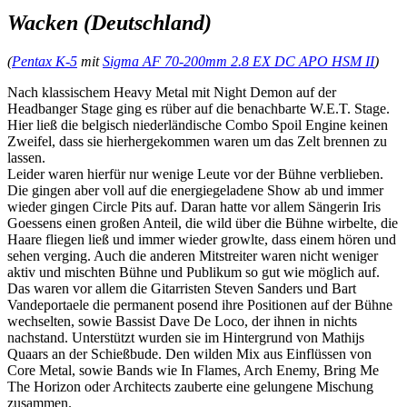
Wacken (Deutschland)
(
Pentax K-5
mit
Sigma AF 70-200mm 2.8 EX DC APO HSM II
)
Nach klassischem Heavy Metal mit Night Demon auf der
Headbanger Stage ging es rüber auf die benachbarte W.E.T. Stage.
Hier ließ die belgisch niederländische Combo Spoil Engine keinen
Zweifel, dass sie hierhergekommen waren um das Zelt brennen zu
lassen.
Leider waren hierfür nur wenige Leute vor der Bühne verblieben.
Die gingen aber voll auf die energiegeladene Show ab und immer
wieder gingen Circle Pits auf. Daran hatte vor allem Sängerin Iris
Goessens einen großen Anteil, die wild über die Bühne wirbelte, die
Haare fliegen ließ und immer wieder growlte, dass einem hören und
sehen verging. Auch die anderen Mitstreiter waren nicht weniger
aktiv und mischten Bühne und Publikum so gut wie möglich auf.
Das waren vor allem die Gitarristen Steven Sanders und Bart
Vandeportaele die permanent posend ihre Positionen auf der Bühne
wechselten, sowie Bassist Dave De Loco, der ihnen in nichts
nachstand. Unterstützt wurden sie im Hintergrund von Mathijs
Quaars an der Schießbude. Den wilden Mix aus Einflüssen von
Core Metal, sowie Bands wie In Flames, Arch Enemy, Bring Me
The Horizon oder Architects zauberte eine gelungene Mischung
zusammen.