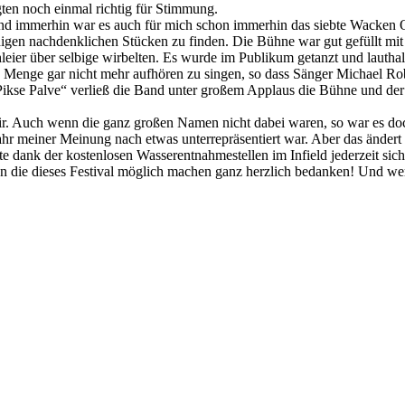
en noch einmal richtig für Stimmung.
t und immerhin war es auch für mich schon immerhin das siebte Wacken O
higen nachdenklichen Stücken zu finden. Die Bühne war gut gefüllt mit
leier über selbige wirbelten. Es wurde im Publikum getanzt und lauth
e Menge gar nicht mehr aufhören zu singen, so dass Sänger Michael Rob
 „Pikse Palve“ verließ die Band unter großem Applaus die Bühne und de
. Auch wenn die ganz großen Namen nicht dabei waren, so war es doch
ahr meiner Meinung nach etwas unterrepräsentiert war. Aber das ändert 
nte dank der kostenlosen Wasserentnahmestellen im Infield jederzeit si
n die dieses Festival möglich machen ganz herzlich bedanken! Und wer 