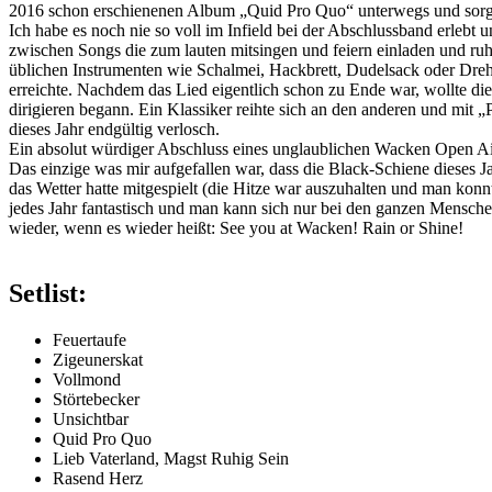
2016 schon erschienenen Album „Quid Pro Quo“ unterwegs und sorgt
Ich habe es noch nie so voll im Infield bei der Abschlussband erleb
zwischen Songs die zum lauten mitsingen und feiern einladen und ru
üblichen Instrumenten wie Schalmei, Hackbrett, Dudelsack oder Dreh
erreichte. Nachdem das Lied eigentlich schon zu Ende war, wollte di
dirigieren begann. Ein Klassiker reihte sich an den anderen und mit
dieses Jahr endgültig verlosch.
Ein absolut würdiger Abschluss eines unglaublichen Wacken Open Air
Das einzige was mir aufgefallen war, dass die Black-Schiene dieses J
das Wetter hatte mitgespielt (die Hitze war auszuhalten und man kon
jedes Jahr fantastisch und man kann sich nur bei den ganzen Mensche
wieder, wenn es wieder heißt: See you at Wacken! Rain or Shine!
Setlist:
Feuertaufe
Zigeunerskat
Vollmond
Störtebecker
Unsichtbar
Quid Pro Quo
Lieb Vaterland, Magst Ruhig Sein
Rasend Herz