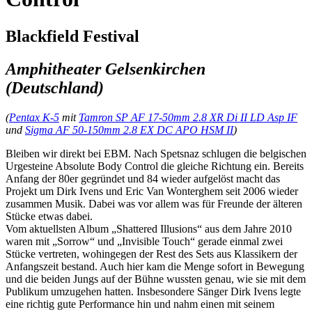
Blackfield Festival
Amphitheater Gelsenkirchen
(Deutschland)
(
Pentax K-5
mit
Tamron SP AF 17-50mm 2.8 XR Di II LD Asp IF
und
Sigma AF 50-150mm 2.8 EX DC APO HSM II
)
Bleiben wir direkt bei EBM. Nach Spetsnaz schlugen die belgischen
Urgesteine Absolute Body Control die gleiche Richtung ein. Bereits
Anfang der 80er gegründet und 84 wieder aufgelöst macht das
Projekt um Dirk Ivens und Eric Van Wonterghem seit 2006 wieder
zusammen Musik. Dabei was vor allem was für Freunde der älteren
Stücke etwas dabei.
Vom aktuellsten Album „Shattered Illusions“ aus dem Jahre 2010
waren mit „Sorrow“ und „Invisible Touch“ gerade einmal zwei
Stücke vertreten, wohingegen der Rest des Sets aus Klassikern der
Anfangszeit bestand. Auch hier kam die Menge sofort in Bewegung
und die beiden Jungs auf der Bühne wussten genau, wie sie mit dem
Publikum umzugehen hatten. Insbesondere Sänger Dirk Ivens legte
eine richtig gute Performance hin und nahm einen mit seinem