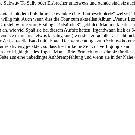
ie Subway To Sally oder Eisbrecher unterwegs und gerade sind sie auc
ontakt mit dem Publikum, schwenkte eine „blutbeschmierte“ weiße Fahn
 willig mit. Auch wenn dies die Tour zum aktuellen Album „Venus Luzifer
roßteil wurde vom Erstling „Todsünde 8“ gebildet. Man merkte den Jun
, wie viel Spaß sie bei diesem Auftritt hatten. Irgendwann hielt es 
enn sie manchmal etwas kitschig sind) wussten zu gefallen. Leicht me
 der Zeit, dass die Band mit „Engel Der Vernichtung“ zum Schluss ko
 relativ eng getaktet, so dass hierfür keine Zeit zur Verfügung stand.
es der Highlights des Tages. Man spürte förmlich, wie sehr sie für di
eite aus eine unbedingte Anhörempfehlung und wenn sie in der Nähe ein