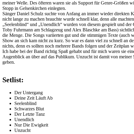
meiner Welle. Des öfteren waren sie als Support für Genre-Größen w
Stopp in Gelsenkirchen einlegten.
Sänger Daniel Schulz suchte von Anfang an immer wieder direkten K
nicht lange zu machen brauchte wurde schnell klar, denn alle machten
„Seelenblind“ und „Unendlich“ wurden von diesem gespielt und der G
Toby Fuhrmann am Schlagzeug und Alex Blaschke am Bass) sichtlich an
die Menge. Die Songs variierten gut und die stimmigen Texte (auch w
Show an sich kam nicht zu kurz. So war es dann viel zu schnell an
nichts, denn es sollten noch mehrere Bands folgen und der Zeitplan war
Ich habe bei der Band richtig Spaß gehabt und für mich waren sie ein
Augenblick an über auf das Publikum. Unzucht ist damit von meiner S
geben.
Setlist:
Der Untergang
Deine Zeit Läuft Ab
Seelenblind
Schwarzes Blut
Der Letzte Tanz
Unendlich
Nur Die Ewigkeit
Unzucht