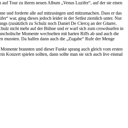
h auf Tour zu ihrem neuen Album „Venus Luzifer“, auf der sie einen
e und forderte alle auf mitzusingen und mitzumachen. Dass er das
“ war, ging dieses jedoch leider in der Setlist ziemlich unter. Nur
gs (zusätzlich zu Schulz noch Daniel De Clercq an der Gitarre,
Schulz nicht mehr auf der Bühne und er warf sich zum crowdsurfen in
lancholische Momente wechselten mit harten Riffs ab und auch die
mmen mussten. Da halfen dann auch die „Zugabe“ Rufe der Menge
ese Momente brannten und dieser Funke sprang auch gleich vom ersten
 Konzert spielen sollten, dann sollte man sie sich auch live einmal