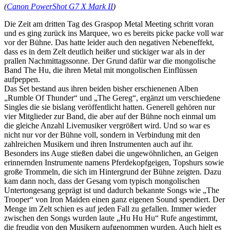
(
Canon PowerShot G7 X Mark II
)
Die Zeit am dritten Tag des Graspop Metal Meeting schritt voran
und es ging zurück ins Marquee, wo es bereits picke packe voll war
vor der Bühne. Das hatte leider auch den negativen Nebeneffekt,
dass es in dem Zelt deutlich heißer und stickiger war als in der
prallen Nachmittagssonne. Der Grund dafür war die mongolische
Band The Hu, die ihren Metal mit mongolischen Einflüssen
aufpeppen.
Das Set bestand aus ihren beiden bisher erschienenen Alben
„Rumble Of Thunder“ und „The Gereg“, ergänzt um verschiedene
Singles die sie bislang veröffentlicht hatten. Generell gehören nur
vier Mitglieder zur Band, die aber auf der Bühne noch einmal um
die gleiche Anzahl Livemusiker vergrößert wird. Und so war es
nicht nur vor der Bühne voll, sondern in Verbindung mit den
zahlreichen Musikern und ihren Instrumenten auch auf ihr.
Besonders ins Auge stießen dabei die ungewöhnlichen, an Geigen
erinnernden Instrumente namens Pferdekopfgeigen, Topshurs sowie
große Trommeln, die sich im Hintergrund der Bühne zeigten. Dazu
kam dann noch, dass der Gesang vom typisch mongolischen
Untertongesang geprägt ist und dadurch bekannte Songs wie „The
Trooper“ von Iron Maiden einen ganz eigenen Sound spendiert. Der
Menge im Zelt schien es auf jeden Fall zu gefallen. Immer wieder
zwischen den Songs wurden laute „Hu Hu Hu“ Rufe angestimmt,
die freudig von den Musikern aufgenommen wurden. Auch hielt es