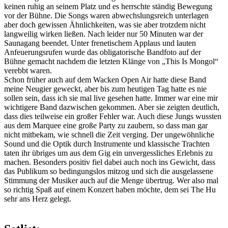
keinen ruhig an seinem Platz und es herrschte ständig Bewegung
vor der Bühne. Die Songs waren abwechslungsreich unterlagen
aber doch gewissen Ähnlichkeiten, was sie aber trotzdem nicht
langweilig wirken ließen. Nach leider nur 50 Minuten war der
Saunagang beendet. Unter frenetischem Applaus und lauten
Anfeuerungsrufen wurde das obligatorische Bandfoto auf der
Bühne gemacht nachdem die letzten Klänge von „This Is Mongol“
verebbt waren.
Schon früher auch auf dem Wacken Open Air hatte diese Band
meine Neugier geweckt, aber bis zum heutigen Tag hatte es nie
sollen sein, dass ich sie mal live gesehen hatte. Immer war eine mir
wichtigere Band dazwischen gekommen. Aber sie zeigten deutlich,
dass dies teilweise ein großer Fehler war. Auch diese Jungs wussten
aus dem Marquee eine große Party zu zaubern, so dass man gar
nicht mitbekam, wie schnell die Zeit verging. Der ungewöhnliche
Sound und die Optik durch Instrumente und klassische Trachten
taten ihr übriges um aus dem Gig ein unvergessliches Erlebnis zu
machen. Besonders positiv fiel dabei auch noch ins Gewicht, dass
das Publikum so bedingungslos mitzog und sich die ausgelassene
Stimmung der Musiker auch auf die Menge übertrug. Wer also mal
so richtig Spaß auf einem Konzert haben möchte, dem sei The Hu
sehr ans Herz gelegt.