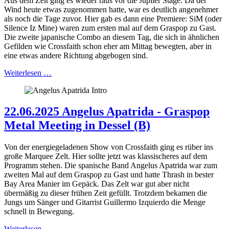
Aus dem Zelt ging es wieder raus vor die Jupiler Stage. Da der
Wind heute etwas zugenommen hatte, war es deutlich angenehmer
als noch die Tage zuvor. Hier gab es dann eine Premiere: SiM (oder
Silence Iz Mine) waren zum ersten mal auf dem Graspop zu Gast.
Die zweite japanische Combo an diesem Tag, die sich in ähnlichen
Gefilden wie Crossfaith schon eher am Mittag bewegten, aber in
eine etwas andere Richtung abgebogen sind.
Weiterlesen …
22.06.2025 Angelus Apatrida - Graspop
Metal Meeting in Dessel (B)
Von der energiegeladenen Show von Crossfaith ging es rüber ins
große Marquee Zelt. Hier sollte jetzt was klassischeres auf dem
Programm stehen. Die spanische Band Angelus Apatrida war zum
zweiten Mal auf dem Graspop zu Gast und hatte Thrash in bester
Bay Area Manier im Gepäck. Das Zelt war gut aber nicht
übermäßig zu dieser frühen Zeit gefüllt. Trotzdem bekamen die
Jungs um Sänger und Gitarrist Guillermo Izquierdo die Menge
schnell in Bewegung.
Weiterlesen …