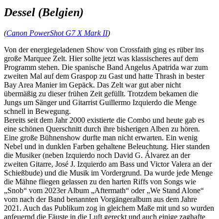
Dessel (Belgien)
(
Canon PowerShot G7 X Mark II
)
Von der energiegeladenen Show von Crossfaith ging es rüber ins
große Marquee Zelt. Hier sollte jetzt was klassischeres auf dem
Programm stehen. Die spanische Band Angelus Apatrida war zum
zweiten Mal auf dem Graspop zu Gast und hatte Thrash in bester
Bay Area Manier im Gepäck. Das Zelt war gut aber nicht
übermäßig zu dieser frühen Zeit gefüllt. Trotzdem bekamen die
Jungs um Sänger und Gitarrist Guillermo Izquierdo die Menge
schnell in Bewegung.
Bereits seit dem Jahr 2000 existierte die Combo und heute gab es
eine schönen Querschnitt durch ihre bisherigen Alben zu hören.
Eine große Bühnenshow durfte man nicht erwarten. Ein wenig
Nebel und in dunklen Farben gehaltene Beleuchtung. Hier standen
die Musiker (neben Izquierdo noch David G. Álvarez an der
zweiten Gitarre, José J. Izquierdo am Bass und Victor Valera an der
Schießbude) und die Musik im Vordergrund. Da wurde jede Menge
die Mähne fliegen gelassen zu den harten Riffs von Songs wie
„Snob“ vom 2023er Album „Aftermath“ oder „We Stand Alone“
vom nach der Band benannten Vorgängeralbum aus dem Jahre
2021. Auch das Publikum zog in gleichem Maße mit und so wurden
anfeuernd die Fäuste in die Luft gereckt und auch einige zaghafte