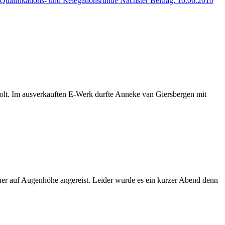
 Qualifikations- und Relegationsrunde
Nächster Beitrag: 10.06.2010
olt. Im ausverkauften E-Werk durfte Anneke van Giersbergen mit
ner auf Augenhöhe angereist. Leider wurde es ein kurzer Abend denn