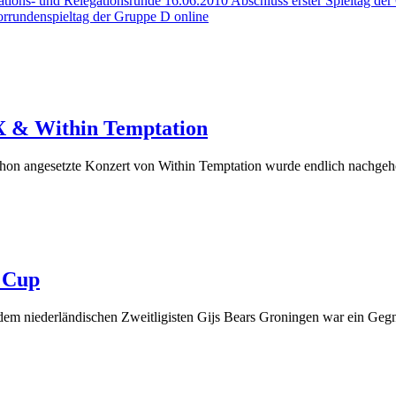
kations- und Relegationsrunde
16.06.2010 Abschluss erster Spieltag der
orrundenspieltag der Gruppe D online
IX & Within Temptation
chon angesetzte Konzert von Within Temptation wurde endlich nachgeh
o Cup
dem niederländischen Zweitligisten Gijs Bears Groningen war ein Geg