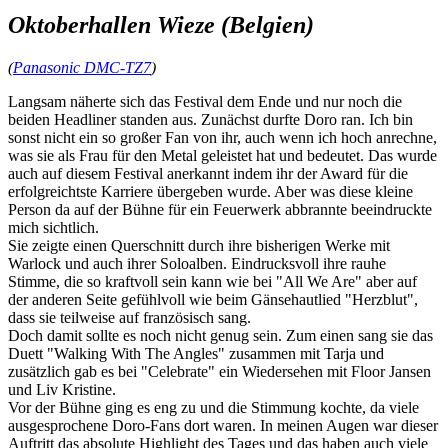
Oktoberhallen Wieze (Belgien)
(
Panasonic DMC-TZ7
)
Langsam näherte sich das Festival dem Ende und nur noch die
beiden Headliner standen aus. Zunächst durfte Doro ran. Ich bin
sonst nicht ein so großer Fan von ihr, auch wenn ich hoch anrechne,
was sie als Frau für den Metal geleistet hat und bedeutet. Das wurde
auch auf diesem Festival anerkannt indem ihr der Award für die
erfolgreichtste Karriere übergeben wurde. Aber was diese kleine
Person da auf der Bühne für ein Feuerwerk abbrannte beeindruckte
mich sichtlich.
Sie zeigte einen Querschnitt durch ihre bisherigen Werke mit
Warlock und auch ihrer Soloalben. Eindrucksvoll ihre rauhe
Stimme, die so kraftvoll sein kann wie bei "All We Are" aber auf
der anderen Seite gefühlvoll wie beim Gänsehautlied "Herzblut",
dass sie teilweise auf französisch sang.
Doch damit sollte es noch nicht genug sein. Zum einen sang sie das
Duett "Walking With The Angles" zusammen mit Tarja und
zusätzlich gab es bei "Celebrate" ein Wiedersehen mit Floor Jansen
und Liv Kristine.
Vor der Bühne ging es eng zu und die Stimmung kochte, da viele
ausgesprochene Doro-Fans dort waren. In meinen Augen war dieser
Auftritt das absolute Highlight des Tages und das haben auch viele