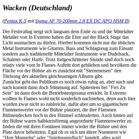
Wacken (Deutschland)
(
Pentax K-5
mit
Sigma AF 70-200mm 2.8 EX DC APO HSM II
)
Der Festivaltag neigt sich langsam dem Ende zu und die Mittelalter
Metaller von In Extremo haben die Ehre auf der Black Stage das
Licht ausmachen zu dürfen. Hierbei kommen nicht nur die üblichen
Metal Instrumente wie Gitarren, Bass und Schlagzeug zum Einsatz
sondern auch traditionelle Mittelalter Instrumente wie Dudelsack,
Schalmei oder Harfe. Trotz fortgeschrittener Stunde sind doch noch
relativ viele vom In Flames Auftritt dort geblieben und bevölkern die
Fläche vor der Bühne als es zunächst mit "Sterneneisen" den
Titelsong des aktuellen gleichnamigen Albums gibt.
Zunächst geht das Publikum es noch etwas ruhig an, aber nach und
nach kommt dann doch Stimmung auf. Spätestens bei "Frei Zu
Sein" ist dann doch die Betriebstemperatur erreicht. In Extremo
wollten In Flames wohl nicht sonderlich nachstehen, denn auch hier
wurden zwar nicht so zahlreiche, dafür aber um so gigantischere
Flammenwerfer vor der Bühne platziert, die ihre Flammen
Bühnendecken hoch in den Himmel schleuderten. Auch hinten auf
der Bühne waren halbkreisförmig angeordnete Flammenwerfer zu
finden die mit ihren Fontänen immer wieder die Bühne und den
Platz davor beheitzten. Egal ob es sich um ältere Nummern wie
"Herr Mannelig" oder "Spielmannsfluch" handelt, alles wird