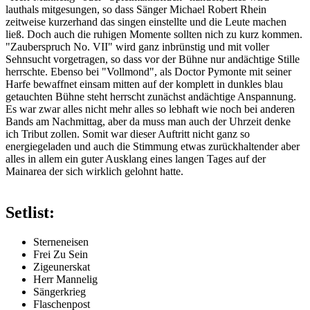
lauthals mitgesungen, so dass Sänger Michael Robert Rhein
zeitweise kurzerhand das singen einstellte und die Leute machen
ließ. Doch auch die ruhigen Momente sollten nich zu kurz kommen.
"Zauberspruch No. VII" wird ganz inbrünstig und mit voller
Sehnsucht vorgetragen, so dass vor der Bühne nur andächtige Stille
herrschte. Ebenso bei "Vollmond", als Doctor Pymonte mit seiner
Harfe bewaffnet einsam mitten auf der komplett in dunkles blau
getauchten Bühne steht herrscht zunächst andächtige Anspannung.
Es war zwar alles nicht mehr alles so lebhaft wie noch bei anderen
Bands am Nachmittag, aber da muss man auch der Uhrzeit denke
ich Tribut zollen. Somit war dieser Auftritt nicht ganz so
energiegeladen und auch die Stimmung etwas zurückhaltender aber
alles in allem ein guter Ausklang eines langen Tages auf der
Mainarea der sich wirklich gelohnt hatte.
Setlist:
Sterneneisen
Frei Zu Sein
Zigeunerskat
Herr Mannelig
Sängerkrieg
Flaschenpost