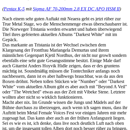
(
Pentax K-5
mit
Sigma AF 70-200mm 2.8 EX DC APO HSM II
)
Nach einem sehr guten Auftakt mit Neaera geht es jetzt rüber zur
True Metal Stage, wo die Menschenmenge etwas überschaubarer ist.
Die Norweger Tristania werden erwartet und haben überwiegend
Titel ihres gefeierten aktuellen Albums "Darkest White" mit im
Gepäck.
Das markante an Tristania ist der Wechsel zwischen dem
Klargesang der Frontfrau Mariangela Demurtas und ihrem
männlichen Gegenpart Kjetil Nordhus, der nicht nur growlt sondern
ebenfalls eine sehr gute Gesangsstimme besitzt. Einige Male darf
auch Gitarrist Anders Hoyvik Hidle zeigen, dass er des gruntens
mächtig ist. Soundmäßig müssen die Tontechniker anfangs noch
nachbessern, dann ist es aber halbwegs brauchbar, was da aus den
Boxen dröhnt. Neben tollen Stücken wie "Number" oder "Darkest
White" vom aktuellen Album gibt es aber auch mit "Beyond A Veil"
oder "The Wretched" etwas aus der Zeit mit Vibeke Stene. Letztere
wollten aber nicht so wirklich funktionieren.
Macht aber nix. Im Grunde wissen die Jungs und Mädels auf der
Bühne durchaus zu überzeugen, auch wenn ich sagen muss, dass ihr
Auftritt beim Metal Female Voices Fest vor einigen Jahren mir mehr
zugesagt hat. Das kann aber auch an der frühen Anfangszeit liegen.
Sei es wie es ist, ich denke, dass live noch deutlich Luft nach oben
ist, um die insgesamt tollen Alben dort noch besser rüber zu bringen.