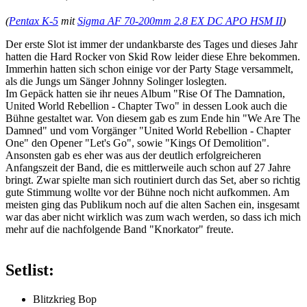
(
Pentax K-5
mit
Sigma AF 70-200mm 2.8 EX DC APO HSM II
)
Der erste Slot ist immer der undankbarste des Tages und dieses Jahr
hatten die Hard Rocker von Skid Row leider diese Ehre bekommen.
Immerhin hatten sich schon einige vor der Party Stage versammelt,
als die Jungs um Sänger Johnny Solinger loslegten.
Im Gepäck hatten sie ihr neues Album "Rise Of The Damnation,
United World Rebellion - Chapter Two" in dessen Look auch die
Bühne gestaltet war. Von diesem gab es zum Ende hin "We Are The
Damned" und vom Vorgänger "United World Rebellion - Chapter
One" den Opener "Let's Go", sowie "Kings Of Demolition".
Ansonsten gab es eher was aus der deutlich erfolgreicheren
Anfangszeit der Band, die es mittlerweile auch schon auf 27 Jahre
bringt. Zwar spielte man sich routiniert durch das Set, aber so richtig
gute Stimmung wollte vor der Bühne noch nicht aufkommen. Am
meisten ging das Publikum noch auf die alten Sachen ein, insgesamt
war das aber nicht wirklich was zum wach werden, so dass ich mich
mehr auf die nachfolgende Band "Knorkator" freute.
Setlist:
Blitzkrieg Bop