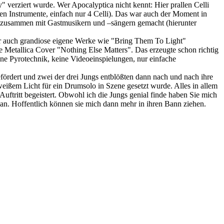
verziert wurde. Wer Apocalyptica nicht kennt: Hier prallen Celli
en Instrumente, einfach nur 4 Celli). Das war auch der Moment in
ch zusammen mit Gastmusikern und –sängern gemacht (hierunter
er auch grandiose eigene Werke wie "Bring Them To Light"
e Metallica Cover "Nothing Else Matters". Das erzeugte schon richtig
ne Pyrotechnik, keine Videoeinspielungen, nur einfache
efördert und zwei der drei Jungs entblößten dann nach und nach ihre
eißem Licht für ein Drumsolo in Szene gesetzt wurde. Alles in allem
uftritt begeistert. Obwohl ich die Jungs genial finde haben Sie mich
 an. Hoffentlich können sie mich dann mehr in ihren Bann ziehen.