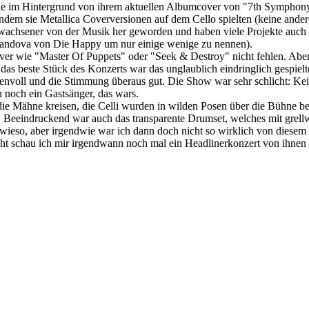
ie im Hintergrund von ihrem aktuellen Albumcover von "7th Symphony" 
ndem sie Metallica Coverversionen auf dem Cello spielten (keine ander
e erwachsener von der Musik her geworden und haben viele Projekte au
 Jandova von Die Happy um nur einige wenige zu nennen).
over wie "Master Of Puppets" oder "Seek & Destroy" nicht fehlen. Ab
as beste Stück des Konzerts war das unglaublich eindringlich gespielt
envoll und die Stimmung überaus gut. Die Show war sehr schlicht: Kei
 noch ein Gastsänger, das wars.
 die Mähne kreisen, die Celli wurden in wilden Posen über die Bühne b
 Beeindruckend war auch das transparente Drumset, welches mit grellw
 wieso, aber irgendwie war ich dann doch nicht so wirklich von diesem A
icht schau ich mir irgendwann noch mal ein Headlinerkonzert von ihnen