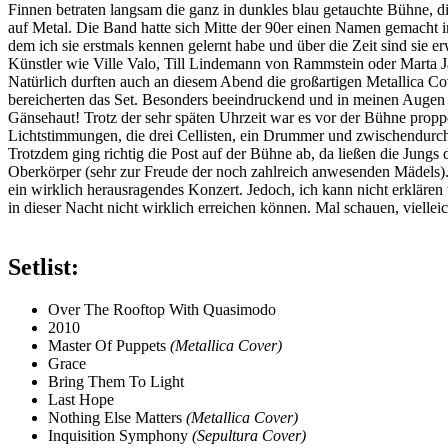
Finnen betraten langsam die ganz in dunkles blau getauchte Bühne, d
auf Metal. Die Band hatte sich Mitte der 90er einen Namen gemacht i
dem ich sie erstmals kennen gelernt habe und über die Zeit sind si
Künstler wie Ville Valo, Till Lindemann von Rammstein oder Marta
Natürlich durften auch an diesem Abend die großartigen Metallica C
bereicherten das Set. Besonders beeindruckend und in meinen Augen d
Gänsehaut! Trotz der sehr späten Uhrzeit war es vor der Bühne propp
Lichtstimmungen, die drei Cellisten, ein Drummer und zwischendurch
Trotzdem ging richtig die Post auf der Bühne ab, da ließen die Jungs
Oberkörper (sehr zur Freude der noch zahlreich anwesenden Mädels).
ein wirklich herausragendes Konzert. Jedoch, ich kann nicht erklären
in dieser Nacht nicht wirklich erreichen können. Mal schauen, vielle
Setlist:
Over The Rooftop With Quasimodo
2010
Master Of Puppets
(Metallica Cover)
Grace
Bring Them To Light
Last Hope
Nothing Else Matters
(Metallica Cover)
Inquisition Symphony
(Sepultura Cover)