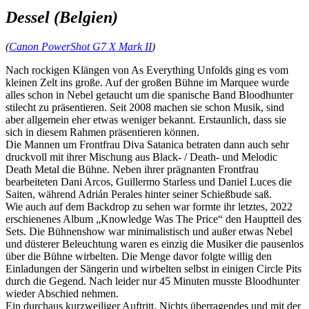
Dessel (Belgien)
(
Canon PowerShot G7 X Mark II
)
Nach rockigen Klängen von As Everything Unfolds ging es vom
kleinen Zelt ins große. Auf der großen Bühne im Marquee wurde
alles schon in Nebel getaucht um die spanische Band Bloodhunter
stilecht zu präsentieren. Seit 2008 machen sie schon Musik, sind
aber allgemein eher etwas weniger bekannt. Erstaunlich, dass sie
sich in diesem Rahmen präsentieren können.
Die Mannen um Frontfrau Diva Satanica betraten dann auch sehr
druckvoll mit ihrer Mischung aus Black- / Death- und Melodic
Death Metal die Bühne. Neben ihrer prägnanten Frontfrau
bearbeiteten Dani Arcos, Guillermo Starless und Daniel Luces die
Saiten, während Adrián Perales hinter seiner Schießbude saß.
Wie auch auf dem Backdrop zu sehen war formte ihr letztes, 2022
erschienenes Album „Knowledge Was The Price“ den Hauptteil des
Sets. Die Bühnenshow war minimalistisch und außer etwas Nebel
und düsterer Beleuchtung waren es einzig die Musiker die pausenlos
über die Bühne wirbelten. Die Menge davor folgte willig den
Einladungen der Sängerin und wirbelten selbst in einigen Circle Pits
durch die Gegend. Nach leider nur 45 Minuten musste Bloodhunter
wieder Abschied nehmen.
Ein durchaus kurzweiliger Auftritt. Nichts überragendes und mit der