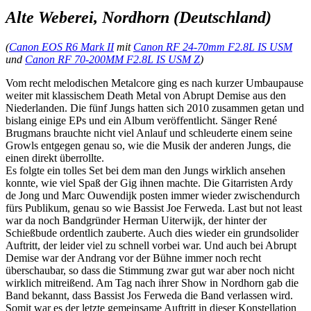
Alte Weberei, Nordhorn (Deutschland)
(
Canon EOS R6 Mark II
mit
Canon RF 24-70mm F2.8L IS USM
und
Canon RF 70-200MM F2.8L IS USM Z
)
Vom recht melodischen Metalcore ging es nach kurzer Umbaupause
weiter mit klassischem Death Metal von Abrupt Demise aus den
Niederlanden. Die fünf Jungs hatten sich 2010 zusammen getan und
bislang einige EPs und ein Album veröffentlicht. Sänger René
Brugmans brauchte nicht viel Anlauf und schleuderte einem seine
Growls entgegen genau so, wie die Musik der anderen Jungs, die
einen direkt überrollte.
Es folgte ein tolles Set bei dem man den Jungs wirklich ansehen
konnte, wie viel Spaß der Gig ihnen machte. Die Gitarristen Ardy
de Jong und Marc Ouwendijk posten immer wieder zwischendurch
fürs Publikum, genau so wie Bassist Joe Ferweda. Last but not least
war da noch Bandgründer Herman Uiterwijk, der hinter der
Schießbude ordentlich zauberte. Auch dies wieder ein grundsolider
Auftritt, der leider viel zu schnell vorbei war. Und auch bei Abrupt
Demise war der Andrang vor der Bühne immer noch recht
überschaubar, so dass die Stimmung zwar gut war aber noch nicht
wirklich mitreißend. Am Tag nach ihrer Show in Nordhorn gab die
Band bekannt, dass Bassist Jos Ferweda die Band verlassen wird.
Somit war es der letzte gemeinsame Auftritt in dieser Konstellation