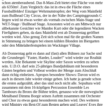
schon atemberaubend. Das 8-Mast-Zelt bietet eine Fläche von mehr
als 6350m². Zum Vergleich: das ist in etwa die Fläche eines
Fussballfeldes! Einziger Wehrmutstropfen; der Weg vom Mainfield
zum Bullhead City Circus, der in der Nähe des Campinggrounds C
liegen wird ist etwas weiter als vormals zwischen Main-Stage und
WET-Stage / Bullhead Stage. Ansonsten wird es am Mittwoch nur
altbekannte Gesichter wie Mambo Kurt oder die legendären Wacken
Firefighters geben, da dass Mainfield erst ab Donnerstag geöffnet
werden wird. Also genug Zeit sich schon mal für die großen Namen
in Stimmung zu bringen bei einem kühlen Blonden im Biergarten
oder den Mittelalterfestspielen im Wackinger Village.
Ab Donnerstag geht es dann auf (fast) allen Bühnen zur Sache und
die Grundregel: "Faster, Harder, Louder!" wird wieder zur Realität
werden. Alte Bekannte wie Skyline oder Saxon werden zu sehen
sein. U.D.O. darf sein 25-jähriges Bandjubiläum mit besonderen
Gästen begehen und Volbeat werden der Menge zum Abschluß
dann richig einheizen. Apropos besondere Shows: Davon wird es
auch in diesem Jahr wieder einige geben. Ich hatte ja gerade schon
die ersten aufgezählt, aber das sind noch nicht alle. Sepultura wird
zusammen mit dem 16-köpfigen Percussion Ensemble Les
Tambours du Bronx die Bühne teilen, genauso wie die norwegische
Metalband Dimmu Borgir seinen Auftritt zusammen mit Orchester
und Chor zu etwas ganz besonderem machen wird. Des weiteren
wird Ministry ein Best-Of zum Besten geben und Leaves' Eyes ihre