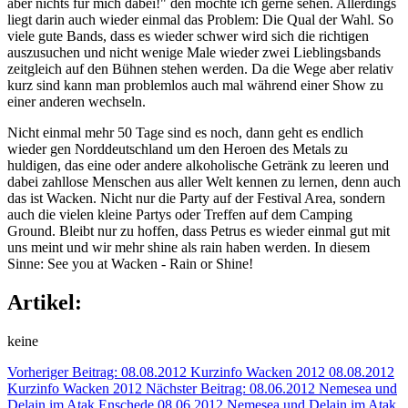
aber nichts für mich dabei!" den möchte ich gerne sehen. Allerdings
liegt darin auch wieder einmal das Problem: Die Qual der Wahl. So
viele gute Bands, dass es wieder schwer wird sich die richtigen
auszusuchen und nicht wenige Male wieder zwei Lieblingsbands
zeitgleich auf den Bühnen stehen werden. Da die Wege aber relativ
kurz sind kann man problemlos auch mal während einer Show zu
einer anderen wechseln.
Nicht einmal mehr 50 Tage sind es noch, dann geht es endlich
wieder gen Norddeutschland um den Heroen des Metals zu
huldigen, das eine oder andere alkoholische Getränk zu leeren und
dabei zahllose Menschen aus aller Welt kennen zu lernen, denn auch
das ist Wacken. Nicht nur die Party auf der Festival Area, sondern
auch die vielen kleine Partys oder Treffen auf dem Camping
Ground. Bleibt nur zu hoffen, dass Petrus es wieder einmal gut mit
uns meint und wir mehr shine als rain haben werden. In diesem
Sinne: See you at Wacken - Rain or Shine!
Artikel:
keine
Vorheriger Beitrag: 08.08.2012 Kurzinfo Wacken 2012
08.08.2012
Kurzinfo Wacken 2012
Nächster Beitrag: 08.06.2012 Nemesea und
Delain im Atak Enschede
08.06.2012 Nemesea und Delain im Atak