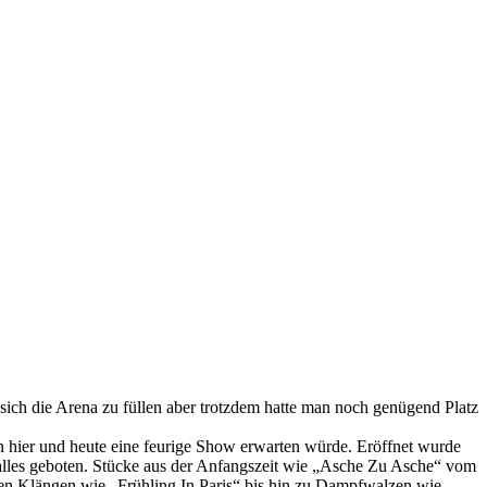
sich die Arena zu füllen aber trotzdem hatte man noch genügend Platz
n hier und heute eine feurige Show erwarten würde. Eröffnet wurde
 alles geboten. Stücke aus der Anfangszeit wie „Asche Zu Asche“ vom
en Klängen wie „Frühling In Paris“ bis hin zu Dampfwalzen wie