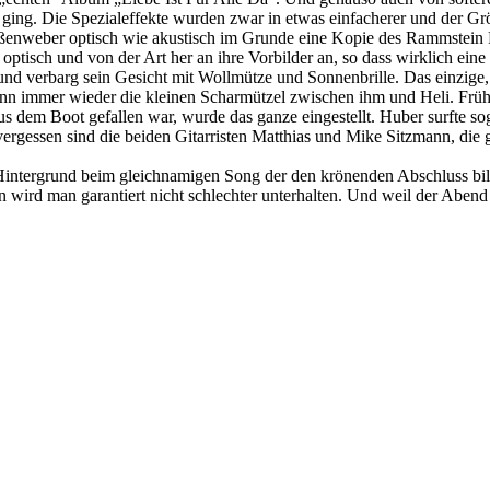
ke ging. Die Spezialeffekte wurden zwar in etwas einfacherer und der 
ßenweber optisch wie akustisch im Grunde eine Kopie des Rammstein F
 optisch und von der Art her an ihre Vorbilder an, so dass wirklich ein
d verbarg sein Gesicht mit Wollmütze und Sonnenbrille. Das einzige, wa
ann immer wieder die kleinen Scharmützel zwischen ihm und Heli. Früh
 dem Boot gefallen war, wurde das ganze eingestellt. Huber surfte sog
vergessen sind die beiden Gitarristen Matthias und Mike Sitzmann, di
Hintergrund beim gleichnamigen Song der den krönenden Abschluss bilde
en wird man garantiert nicht schlechter unterhalten. Und weil der Abe