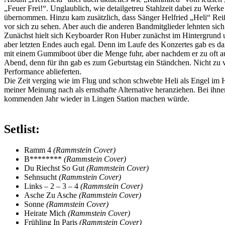
„Feuer Frei!“. Unglaublich, wie detailgetreu Stahlzeit dabei zu Wer
übernommen. Hinzu kam zusätzlich, dass Sänger Helfried „Heli“ Rei
vor sich zu sehen. Aber auch die anderen Bandmitglieder lehnten sich
Zunächst hielt sich Keyboarder Ron Huber zunächst im Hintergrund un
aber letzten Endes auch egal. Denn im Laufe des Konzertes gab es d
mit einem Gummiboot über die Menge fuhr, aber nachdem er zu oft aus
Abend, denn für ihn gab es zum Geburtstag ein Ständchen. Nicht zu 
Performance ablieferten.
Die Zeit verging wie im Flug und schon schwebte Heli als Engel im 
meiner Meinung nach als ernsthafte Alternative heranziehen. Bei ihn
kommenden Jahr wieder in Lingen Station machen würde.
Setlist:
Ramm 4
(Rammstein Cover)
B********
(Rammstein Cover)
Du Riechst So Gut
(Rammstein Cover)
Sehnsucht
(Rammstein Cover)
Links – 2 – 3 – 4
(Rammstein Cover)
Asche Zu Asche
(Rammstein Cover)
Sonne
(Rammstein Cover)
Heirate Mich
(Rammstein Cover)
Frühling In Paris
(Rammstein Cover)