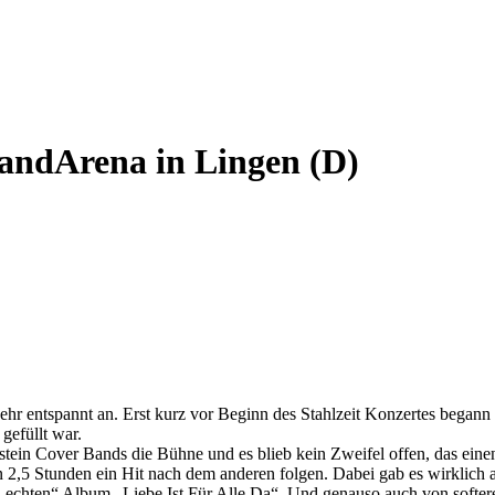
landArena in Lingen (D)
hr entspannt an. Erst kurz vor Beginn des Stahlzeit Konzertes begann 
gefüllt war.
stein Cover Bands die Bühne und es blieb kein Zweifel offen, das eine
n 2,5 Stunden ein Hit nach dem anderen folgen. Dabei gab es wirklich
„echten“ Album „Liebe Ist Für Alle Da“. Und genauso auch von softer