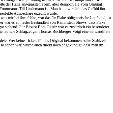
Größe der Halle angepassten Form, aber dennoch 1:1 vom Original
rontmanns Till Lindemann ist. Man hatte wirklich das Gefühl ihn
e perfekte Atmosphäre erzeugt wurde.
s mir bei ihm fehlte, war das für Flake obligatorische Laufband, ist
er war es ein fester Bestandteil von Rammstein Shows, dass Flake
ar stehend. Für Bassist Bora Öksüz war es zusätzlich ein besonderer
e genau wie Schlagzeuger Thomas Buchberger-Voigt eine einwandfreie
te. Wer keine Tickets für das Original bekommen sollte Stahlzeit
nd so schön war, wurde auch direkt noch angekündigt, dass man im