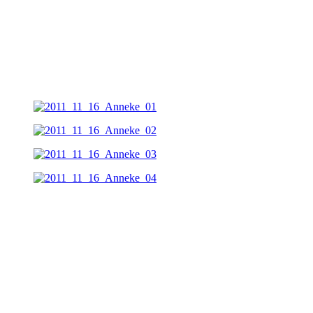
Vorheriger Beitrag: 16.11.2011 Within Temptation im E-Werk in Köl
Ulft (NL)
12.08.2011 Within Temptation auf dem Huntenpop Festival