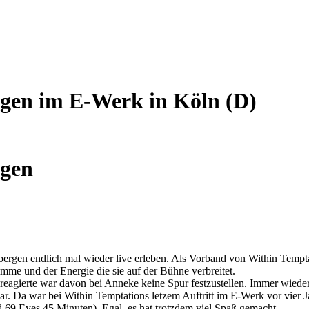
rgen im E-Werk in Köln (D)
rgen
rgen endlich mal wieder live erleben. Als Vorband von Within Temptat
me und der Energie die sie auf der Bühne verbreitet.
agierte war davon bei Anneke keine Spur festzustellen. Immer wieder be
r. Da war bei Within Temptations letzem Auftritt im E-Werk vor vier 
 69 Eyes 45 Minuten). Egal, es hat trotzdem viel Spaß gemacht.