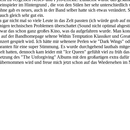
inspieler im Hintergrund , die von den Stilen her sehr unterschiedlic
hne gab es neues, auch in der Band selber hatte sich etwas verändert
uch gleich sehr gut ein.
, da gar nicht mal so viele Leute in das Zelt passten (ich würde grob a
inigen technischen Problemen überschattet (Sound nicht optimal abges
 war das schon ganz großes Kino, was da aufgefahren wurde. Man konnt
 auf der Bandhomepage seltene Within Temptation Klassiker und Greates
nzert gespielt wird. Ich hätte mir seltenere Perlen wie "Dark Wings" 
aranten für eine super Stimmung. Es wurde durchgehend lauthals mitge
elt hatten, dennoch kam leider mit "Ice Queen" gefühlt viel zu früh d
tzung des "The Unforgiving" Albums mit den großartigen extra dafür a
ee übernommen wird und freue mich jetzt schon auf das Wiedersehen im