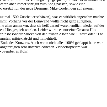
h waren aber immer sehr gut zum Song passten, sowie eine
. So ersetzt nun der neue Drummer Mike Coolen den auf eigenen
uf maximal 1500 Zuschauer schätzen), was es wirklich angenehm machte.
timmt, Vorhang vor der Leinwand wollte nicht ganz aufgehen,
e allen anmerken, dass sie heiß darauf waren endlich wieder auf der
t Hits gespielt werden. Leider wurde es nur eine Greatest Hits
oder insbesondere Stücke von den frühen Alben wie "Enter" oder "The
sungen, mitgeklatscht und mitgehüpft.
as Ende des Konzerts. Auch wenn nicht alles 100% geklappt hatte war
ngefertigten sehr unterschiedlichen Videoeinspielern war
 November in Köln!