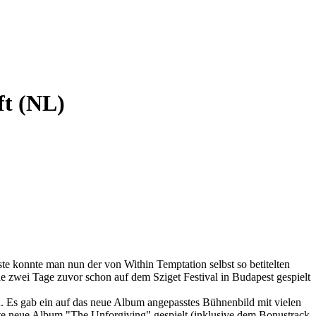
ft (NL)
 konnte man nun der von Within Temptation selbst so betitelten
ie zwei Tage zuvor schon auf dem Sziget Festival in Budapest gespielt
n. Es gab ein auf das neue Album angepasstes Bühnenbild mit vielen
te neue Album "The Unforgiving" gespielt (inklusive dem Bonustrack