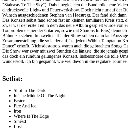
"Stairway To The Sky"). Dabei begleiteten die Band tolle neue Videoe
eindrucksvolle Light- und Feuerwerkshow. Doch nicht nur auf der Bü
Wunsch ausgeschiedenen Stephen van Haestregt. Der fand sich dann a
Das Konzert selbst fand schon fast im kleinen familiären Kreis statt
Zwar war der erste Teil in dem das neue Album gespielt wurde von e
Tonprobleme einer der Gitarren, sowie mit Sharons In-Ears) dennoch
Bühne zu stehen. Im zweiten Teil der Show sollten dann laut Aussage
Zusammenstellung, die so leider auf fast jedem Within Temptation Ko
Dance" erhofft. Nichtsdestotrotz waren auch die gebrachten Songs G
Die Show war zwar mit zwei Stunden die längste, die sie jemals gespi
das doch ein rundum gelungenes Konzert. Insbesondere die tolle Umse
wundervoll. Ich bin gespannt, wie viel davon in die reguläre Tourn
Setlist:
Shot In The Dark
In The Middle Of The Night
Faster
Fire And Ice
Iron
Where Is The Edge
Sinéad
Lost