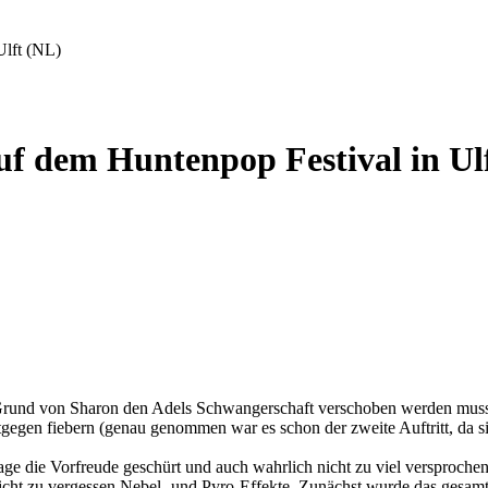
Ulft (NL)
uf dem Huntenpop Festival in Ul
Grund von Sharon den Adels Schwangerschaft verschoben werden musste
tgegen fiebern (genau genommen war es schon der zweite Auftritt, da s
age die Vorfreude geschürt und auch wahrlich nicht zu viel versproche
icht zu vergessen Nebel- und Pyro-Effekte. Zunächst wurde das gesam