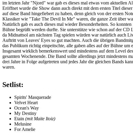
im letzten Jahr "Njord" war gab es dieses mal etwas vom aktuellen 
Eröffnet wurde die Show dann auch direkt mit dem ersten Titel dies
auf diese Band hingefiebert zu haben, denn gleich von der ersten Not
Klassiker wie "Take The Devil In Me" waren, die ganze Zeit über war
Natürlich gab es auch dieses mal wieder Besonderheiten. So konnten
Bühne begrüßt werden durfte. Sie unterstütze wie schon auf der CD L
da Midnattsol am nächsten Tag spielen würden war natürlich auch Li
Auftritt von Leaves' Eyes so gut machten. Auch die übrigen Bandmitg
das Publikum richtig einpeitschte, alle gaben alles auf der Bühne um 
Insgesamt wirklich bemerkenswert und mindestens auf dem Level des 
gesamten Wochenende. Die Band sollte allerdings jetzt mindestens ma
drei Jahre in Folge aufgetreten und jedes Jahr die gleichen Bands ka
waren.
Setlist:
Spirits' Masquerade
Velvet Heart
Ocean's Way
My Destiny
Etain
(mit Maite Itoiz)
Melusine
For Amelie