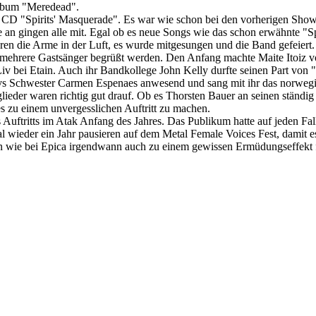
Album "Meredead".
er CD "Spirits' Masquerade". Es war wie schon bei den vorherigen Sh
e an gingen alle mit. Egal ob es neue Songs wie das schon erwähnte "S
en die Arme in der Luft, es wurde mitgesungen und die Band gefeiert.
 mehrere Gastsänger begrüßt werden. Den Anfang machte Maite Itoiz von
iv bei Etain. Auch ihr Bandkollege John Kelly durfte seinen Part von
vs Schwester Carmen Espenaes anwesend und sang mit ihr das norwegisc
lieder waren richtig gut drauf. Ob es Thorsten Bauer an seinen ständi
es zu einem unvergesslichen Auftritt zu machen.
Auftritts im Atak Anfang des Jahres. Das Publikum hatte auf jeden Fa
l wieder ein Jahr pausieren auf dem Metal Female Voices Fest, damit 
nn wie bei Epica irgendwann auch zu einem gewissen Ermüdungseffekt füh