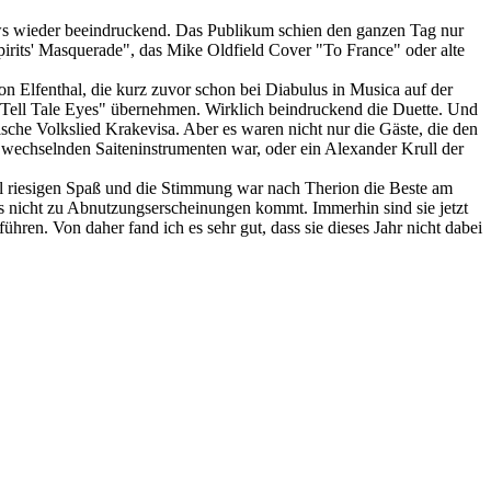
ows wieder beeindruckend. Das Publikum schien den ganzen Tag nur
pirits' Masquerade", das Mike Oldfield Cover "To France" oder alte
 Elfenthal, die kurz zuvor schon bei Diabulus in Musica auf der
 "Tell Tale Eyes" übernehmen. Wirklich beindruckend die Duette. Und
he Volkslied Krakevisa. Aber es waren nicht nur die Gäste, die den
g wechselnden Saiteninstrumenten war, oder ein Alexander Krull der
ll riesigen Spaß und die Stimmung war nach Therion die Beste am
es nicht zu Abnutzungserscheinungen kommt. Immerhin sind sie jetzt
ren. Von daher fand ich es sehr gut, dass sie dieses Jahr nicht dabei