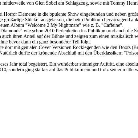
en mittlerweile von Glen Sobel am Schlagzeug, sowie mit Tommy Henrik
ei Horror Elemente in die opulente Show eingebunden und neben große
großartige Stücke rausgelassen, die beim Publikum hervorragend ank
neuen Album "Welcome 2 My Nightmare" wie z. B. "Caffeine".
y Diamonds" wie schon 2010 Perlenketten ins Publikum und auch die Sc
en auch ihren Anteil auf der Bühne und zeigten zum einen musikalisch w
ühne bevor dann ein ganz besonderer Teil folgt.
hte dort mit genialen Cover Versionen Rocklegenden wie den Doors (B
atürlich durfte der krönende Abschluß mit den Überklassikern "Poison
ses Jahr total begeistert. Ein wunderbar stimmiger Auftritt, eine absolu
0, sondern ging stärker auf das Publikum ein und trotz seiner mittler