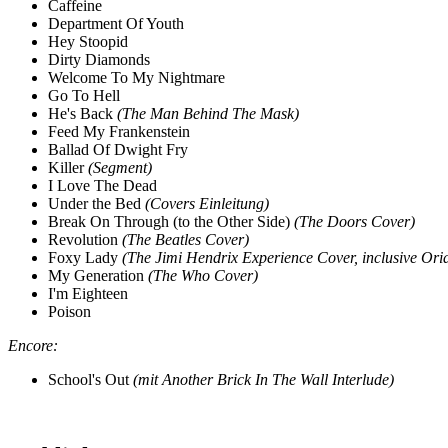
Caffeine
Department Of Youth
Hey Stoopid
Dirty Diamonds
Welcome To My Nightmare
Go To Hell
He's Back
(The Man Behind The Mask)
Feed My Frankenstein
Ballad Of Dwight Fry
Killer
(Segment)
I Love The Dead
Under the Bed
(Covers Einleitung)
Break On Through (to the Other Side)
(The Doors Cover)
Revolution
(The Beatles Cover)
Foxy Lady
(The Jimi Hendrix Experience Cover, inclusive Oria
My Generation
(The Who Cover)
I'm Eighteen
Poison
Encore:
School's Out
(mit Another Brick In The Wall Interlude)