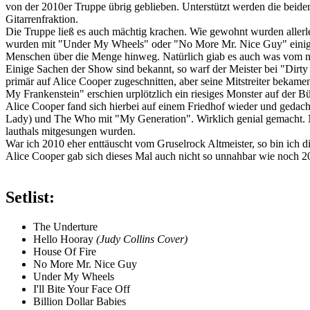
von der 2010er Truppe übrig geblieben. Unterstützt werden die beid
Gitarrenfraktion.
Die Truppe ließ es auch mächtig krachen. Wie gewohnt wurden allerl
wurden mit "Under My Wheels" oder "No More Mr. Nice Guy" einige 
Menschen über die Menge hinweg. Natürlich giab es auch was vom 
Einige Sachen der Show sind bekannt, so warf der Meister bei "Dirt
primär auf Alice Cooper zugeschnitten, aber seine Mitstreiter bekam
My Frankenstein" erschien urplötzlich ein riesiges Monster auf der B
Alice Cooper fand sich hierbei auf einem Friedhof wieder und gedac
Lady) und The Who mit "My Generation". Wirklich genial gemacht. N
lauthals mitgesungen wurden.
War ich 2010 eher enttäuscht vom Gruselrock Altmeister, so bin ich die
Alice Cooper gab sich dieses Mal auch nicht so unnahbar wie noch 201
Setlist:
The Underture
Hello Hooray
(Judy Collins Cover)
House Of Fire
No More Mr. Nice Guy
Under My Wheels
I'll Bite Your Face Off
Billion Dollar Babies