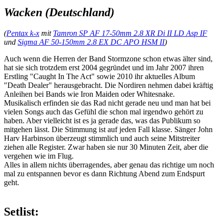
Wacken (Deutschland)
(
Pentax k-x
mit
Tamron SP AF 17-50mm 2.8 XR Di II LD Asp IF
und
Sigma AF 50-150mm 2.8 EX DC APO HSM II
)
Auch wenn die Herren der Band Stormzone schon etwas älter sind,
hat sie sich trotzdem erst 2004 gegründet und im Jahr 2007 ihren
Erstling "Caught In The Act" sowie 2010 ihr aktuelles Album
"Death Dealer" herausgebracht. Die Nordiren nehmen dabei kräftig
Anleihen bei Bands wie Iron Maiden oder Whitesnake.
Musikalisch erfinden sie das Rad nicht gerade neu und man hat bei
vielen Songs auch das Gefühl die schon mal irgendwo gehört zu
haben. Aber vielleicht ist es ja gerade das, was das Publikum so
mitgehen lässt. Die Stimmung ist auf jeden Fall klasse. Sänger John
Harv Harbinson überzeugt stimmlich und auch seine Mitstreiter
ziehen alle Register. Zwar haben sie nur 30 Minuten Zeit, aber die
vergehen wie im Flug.
Alles in allem nichts überragendes, aber genau das richtige um noch
mal zu entspannen bevor es dann Richtung Abend zum Endspurt
geht.
Setlist: