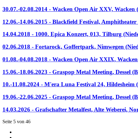
30.07.-02.08.2014 - Wacken Open Air XXV, Wacken 
12.06.-14.06.2015 - Blackfield Festival, Amphitheate
14.04.2018 - 1000. Epica Konzert, 013, Tilburg (Nied
02.06.2018 - Fortarock, Goffertpark, Nimwegen (Nie
01.08.-04.08.2018 - Wacken Open Air XXIX, Wacken
15.06.-18.06.2023 - Graspop Metal Meeting, Dessel (B
10.-11.08.2024 - M'era Luna Festival 24, Hildesheim 
19.06.-22.06.2025 - Graspop Metal Meeting, Dessel (B
14.03.2026 - Grafschafter Metalfest, Alte Weberei, N
Seite 5 von 46