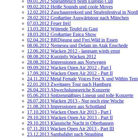
09.01.2012 Spielabbruch beim Euregio Cup
09.02.2012 Heiße Sounds und coole Moves
12.02.2012 Zuschauerrekord und Strafenfestival in Nor
28.02.2012 Großartige Auswärtstour nach München
07.03.2012 Feuer frei!
13.03.2012 Wütende Teufel zu Gast
18.03.2012 Großartige Epica Show
02.04.2012 BRDigung und Frei.Wild in Essen
08.06.2012 Nemesea und Delain im Atak Enschede
12.06.2012 Wacken 2012 - langsam wirds ernst
08.08.2012 Kurzinfo Wacken 2012
28.08.2012 Impressionen aus Norwegen
09.09.2012 Wacken Open Air 2012 - Part I
17.09.2012 Wacken Open Air 2012 - Part II
24.11.2012 Metal Female Voices Fest X und Within Tem
22.01.2013 Zweitages Tour nach Hamburg
26.04.2013 Abwechslungsreiche Konzerte
05.06.2013 Spitzenmäßiges Lineup und tolle Konzerte
26.07.2013 Wacken 2013 - Nur noch eine Woche
21.08.2013 Impressionen aus Schottland
17.10.2013 Wacken Open Air 2013 - Part I
29.10.2013 Wacken Open Air 2013 - Part II
29.10.2013 Klassische Nacht in Oberhausen
07.11.2013 Wacken Open Air 2013 - Part III
23.12.2013 Sambafahrt nach Straubing