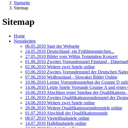
Startseite
Sitemap
Sitemap
Home
Neuigkeiten
06.05.2010 Start der Webseite
24.05.2010 Deutschland, ein Frühlingsmärchen...
27.05.2010 Bilder vom Within Temptation Konzert
01.06.2010 Zweites Vorrundenspiel Finnland - Dänemar
02.06.2010 Weitere zwei Spiele online
03.06.2010 Zweites Vorrundenspiel der Deutschen Natio
07.06.2010 Weißrussland - Slowakei Bilder Online
10.06.2010 Letzter Vorrundenspieltag der Gruppe D onl
14.06.2010 Letzte Spiele Vorrunde Gruppe A und erstes 
16.06.2010 Abschluss erster Spieltag der Qualifikations
21.06.2010 Zweites Qualifikationsrundenspiel der Deuts
24.06.2010 Weitere zwei Spiele online
28.06.2010 Weitere Qualifikationsrundenspiele online
01.07.2010 Abschluß der Qualifikationsrunde
08.07.2010 Viertelfinalspiele online
14.07.2010 Halbfinalspiele online