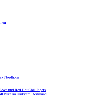
hmen
park Nordhorn
Love und Red Hot Chili Pipers
all Burn im Junkyard Dortmund