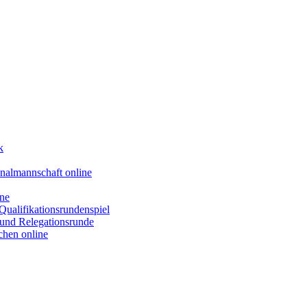
k
nalmannschaft online
ine
Qualifikationsrundenspiel
- und Relegationsrunde
chen online