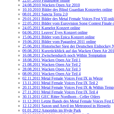
22.07.2010 Finalspiele online
24.08.2010 Wacken Open Air 2010
10.10.2010 Bilder des Blind Guardian Konzertes online
08.01.2011 Sancta Terra 2.0
29.01.2011 Bilder des Metal Female Voices Fest VII onl
22.05.2011 Bilder vom Eurovision Song Contest Finale 
24.05.2011 Kamelot Konzert online
04.06.2011 Leaves' Eyes Konzert online
15.06.2011 Bilder vom Epica Konzert online
19.06.2011 Bilder vom Paganfest 2011 online
25.06.2011 Historischer Sieg der Deutschen Eishockey 
09.08.2011 Kurzrückblick auf das Wacken Open Air 20
16.08.2011 Zwischendurch noch Within Temptation
18.08.2011 Wacken Open Air Teil 1
21.08.2011 Wacken Open Air Teil 2
28.08.2011 Wacken Open Air Teil 3
08.09.2011 Wacken Open Air Teil 4
02.11.2011 Metal Female Voices Fest IX in Wieze
13.11.2011 Metal Female Voices Fest IX Teil 2
20.11.2011 Metal Female Voices Fest IX & Within Temp
27.11.2011 Metal Female Voices Fest IX Teil 4
30.11.2011 GEC Ritter Nordhorn - Celler Oilers
11.12.2011 Letzte Bands des Metal Female Voices Fest 
12.12.2011 Saxon und Anvil im Metropool in Hengelo
01.01.2012 Amorphis im Hyde Park