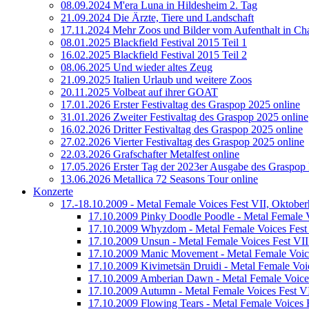
08.09.2024 M'era Luna in Hildesheim 2. Tag
21.09.2024 Die Ärzte, Tiere und Landschaft
17.11.2024 Mehr Zoos und Bilder vom Aufenthalt in Cha
08.01.2025 Blackfield Festival 2015 Teil 1
16.02.2025 Blackfield Festival 2015 Teil 2
08.06.2025 Und wieder altes Zeug
21.09.2025 Italien Urlaub und weitere Zoos
20.11.2025 Volbeat auf ihrer GOAT
17.01.2026 Erster Festivaltag des Graspop 2025 online
31.01.2026 Zweiter Festivaltag des Graspop 2025 online
16.02.2026 Dritter Festivaltag des Graspop 2025 online
27.02.2026 Vierter Festivaltag des Graspop 2025 online
22.03.2026 Grafschafter Metalfest online
17.05.2026 Erster Tag der 2023er Ausgabe des Graspop 
13.06.2026 Metallica 72 Seasons Tour online
Konzerte
17.-18.10.2009 - Metal Female Voices Fest VII, Oktober
17.10.2009 Pinky Doodle Poodle - Metal Female V
17.10.2009 Whyzdom - Metal Female Voices Fest 
17.10.2009 Unsun - Metal Female Voices Fest VII
17.10.2009 Manic Movement - Metal Female Voice
17.10.2009 Kivimetsän Druidi - Metal Female Voic
17.10.2009 Amberian Dawn - Metal Female Voices
17.10.2009 Autumn - Metal Female Voices Fest VI
17.10.2009 Flowing Tears - Metal Female Voices F