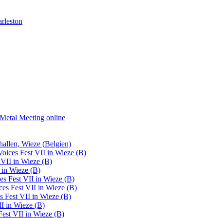
rleston
Metal Meeting online
hallen, Wieze (Belgien)
oices Fest VII in Wieze (B)
VII in Wieze (B)
 in Wieze (B)
s Fest VII in Wieze (B)
es Fest VII in Wieze (B)
 Fest VII in Wieze (B)
I in Wieze (B)
est VII in Wieze (B)