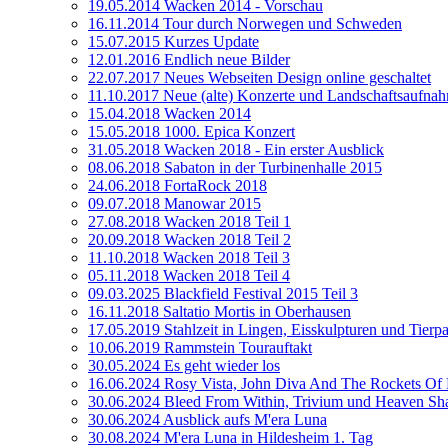
19.05.2014 Wacken 2014 - Vorschau
16.11.2014 Tour durch Norwegen und Schweden
15.07.2015 Kurzes Update
12.01.2016 Endlich neue Bilder
22.07.2017 Neues Webseiten Design online geschaltet
11.10.2017 Neue (alte) Konzerte und Landschaftsaufna
15.04.2018 Wacken 2014
15.05.2018 1000. Epica Konzert
31.05.2018 Wacken 2018 - Ein erster Ausblick
08.06.2018 Sabaton in der Turbinenhalle 2015
24.06.2018 FortaRock 2018
09.07.2018 Manowar 2015
27.08.2018 Wacken 2018 Teil 1
20.09.2018 Wacken 2018 Teil 2
11.10.2018 Wacken 2018 Teil 3
05.11.2018 Wacken 2018 Teil 4
09.03.2025 Blackfield Festival 2015 Teil 3
16.11.2018 Saltatio Mortis in Oberhausen
17.05.2019 Stahlzeit in Lingen, Eisskulpturen und Tier
10.06.2019 Rammstein Tourauftakt
30.05.2024 Es geht wieder los
16.06.2024 Rosy Vista, John Diva And The Rockets Of 
30.06.2024 Bleed From Within, Trivium und Heaven Sh
30.06.2024 Ausblick aufs M'era Luna
30.08.2024 M'era Luna in Hildesheim 1. Tag